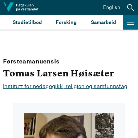
Hopp til innhald
English
Studietilbod
Forsking
Samarbeid
Førsteamanuensis
Tomas Larsen Høisæter
Institutt for pedagogikk, religion og samfunnsfag