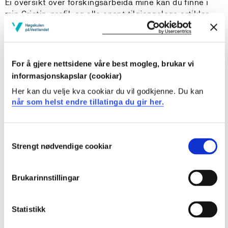
Ei oversikt over forskingsarbeida mine kan du finne i
min Cristin-profil, og alle opent tilgjengelege artiklar
ligg også ute på
Academia
.
Underviser i
For å gjere nettsidene våre best mogleg, brukar vi
Grunnskolelærerutdanning 1.-7.trinn
informasjonskapslar (cookiar)
Grunnskolelærerutdanning 5.-10. trinn
Her kan du velje kva cookiar du vil godkjenne. Du kan
Master i samfunnsfagsdidaktikk
når som helst endre tillatinga du gir her.
Forskar på
Consent
Globalhistorie.
Strengt nødvendige cookiar
Selection
Silkevegen.
Imperialisme på 1800-tallet.
Brukarinnstillingar
Asiatisk historie.
Speldidaktikk.
Statistikk
Forskargrupper
TIDsROM