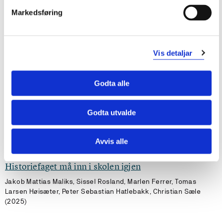
ORITE
Markedsføring
Den antikke verden
(UiB)
Underviser i
Vis detaljar
Godta alle
Publikasjonar
Palmyrenes beyond the Erythraean Sea
Godta utvalde
Tomas Larsen Høisæter (2025)
Avvis alle
Historiefaget må inn i skolen igjen
Jakob Mattias Maliks, Sissel Rosland, Marlen Ferrer, Tomas
Larsen Høisæter, Peter Sebastian Hatlebakk, Christian Sæle
(2025)