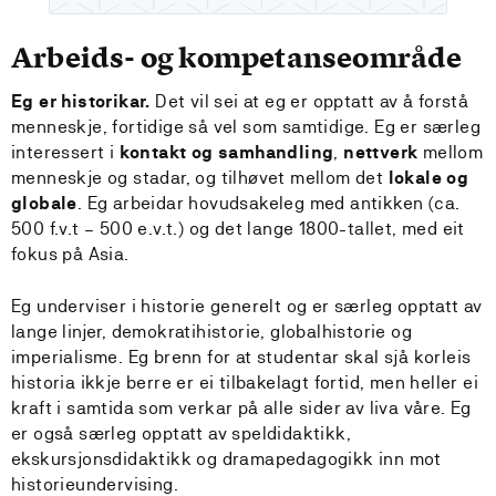
Arbeids- og kompetanseområde
Eg er historikar.
Det vil sei at eg er opptatt av å forstå
menneskje, fortidige så vel som samtidige. Eg er særleg
interessert i
kontakt og samhandling
,
nettverk
mellom
menneskje og stadar, og tilhøvet mellom det
lokale og
globale
. Eg arbeidar hovudsakeleg med antikken (ca.
500 f.v.t – 500 e.v.t.) og det lange 1800-tallet, med eit
fokus på Asia.
Eg underviser i historie generelt og er særleg opptatt av
lange linjer, demokratihistorie, globalhistorie og
imperialisme. Eg brenn for at studentar skal sjå korleis
historia ikkje berre er ei tilbakelagt fortid, men heller ei
kraft i samtida som verkar på alle sider av liva våre. Eg
er også særleg opptatt av speldidaktikk,
ekskursjonsdidaktikk og dramapedagogikk inn mot
historieundervising.