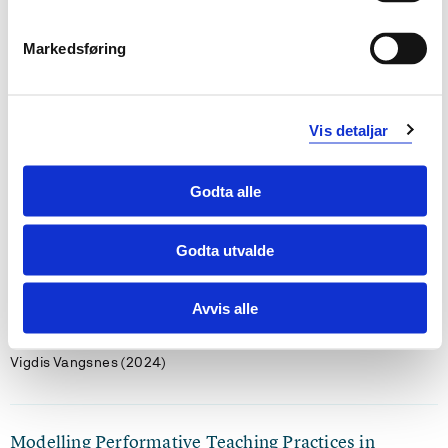
Improvisasjon
Fagfornyinga
Markedsføring
Forskargrupper
Vis detaljar
Lek, spill og deltakende læring
Godta alle
Publikasjonar
Godta utvalde
The Purposes and Challenges when Modelling
Teaching as a Trigger of Rehearsing in Teacher
Education (A substudy of Rehearsing Teaching
Avvis alle
Professionally – ReTPro)
Vigdis Vangsnes (2024)
Modelling Performative Teaching Practices in