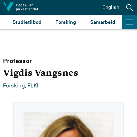
Hopp til innhald
English
Studietilbod
Forsking
Samarbeid
Professor
Vigdis Vangsnes
Forsking, FLKI