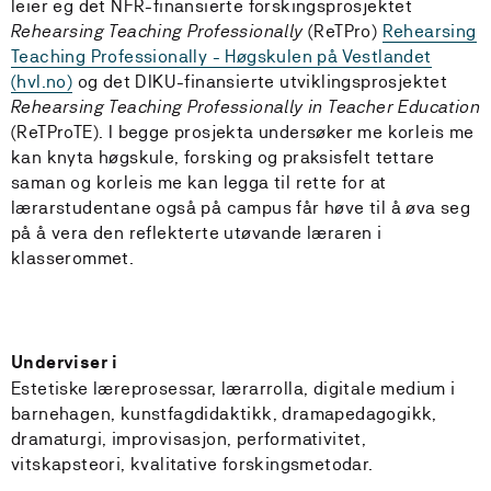
leier eg det NFR-finansierte forskingsprosjektet
Rehearsing Teaching Professionally
(ReTPro)
Rehearsing
Teaching Professionally - Høgskulen på Vestlandet
(hvl.no)
og det DIKU-finansierte utviklingsprosjektet
Rehearsing Teaching Professionally in Teacher Education
(ReTProTE). I begge prosjekta undersøker me korleis me
kan knyta høgskule, forsking og praksisfelt tettare
saman og korleis me kan legga til rette for at
lærarstudentane også på campus får høve til å øva seg
på å vera den reflekterte utøvande læraren i
klasserommet.
Underviser i
Estetiske læreprosessar, lærarrolla, digitale medium i
barnehagen, kunstfagdidaktikk, dramapedagogikk,
dramaturgi, improvisasjon, performativitet,
vitskapsteori, kvalitative forskingsmetodar.