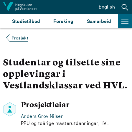
Hopp til innhald
English
Studietilbod
Forsking
Samarbeid
Prosjekt
Studentar og tilsette sine
opplevingar i
Vestlandsklassar ved HVL.
Prosjektleiar
Anders Grov Nilsen
PPU og toårige masterutdanningar, HVL