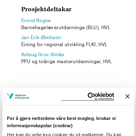
Prosjektdeltakar
Eivind Rogne
Barnehagelærarutdanninga (BLU), HVL
Jan Erik Ølmheim
Eining for regional utvikling FLKI, HVL
Aslaug Grov Almås
PPU og toårige masterutdanningar, HVL
Prosjekteigar
Høgskulen på Vestlandet
For å gjere nettsidene våre best mogleg, brukar vi
Prosjektperiode
informasjonskapslar (cookiar)
Oktober 2023 - Desember 2025
Her kan du velje kva cookiar du vil godkjenne. Du kan