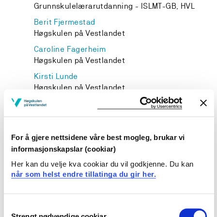
Grunnskulelærarutdanning - ISLMT-GB, HVL
Berit Fjermestad
Høgskulen på Vestlandet
Caroline Fagerheim
Høgskulen på Vestlandet
Kirsti Lunde
Høgskulen på Vestlandet
Eli Bjørhusdal
Grunnskulelærarutdanning - ISLMT-GB, HVL
For å gjere nettsidene våre best mogleg, brukar vi
informasjonskapslar (cookiar)
Her kan du velje kva cookiar du vil godkjenne. Du kan
Prosjekteigar
når som helst endre tillatinga du gir her.
Høgskulen på Vestlandet
Consent
Prosjektperiode
Strengt nødvendige cookiar