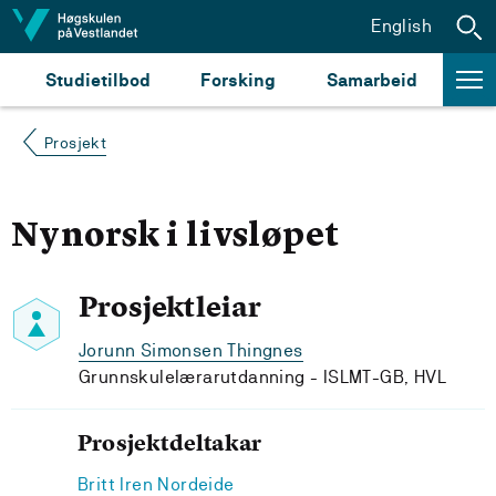
Hopp til innhald
English
Studietilbod
Forsking
Samarbeid
Prosjekt
Nynorsk i livsløpet
Prosjektleiar
Jorunn Simonsen Thingnes
Grunnskulelærarutdanning - ISLMT-GB, HVL
Prosjektdeltakar
Britt Iren Nordeide