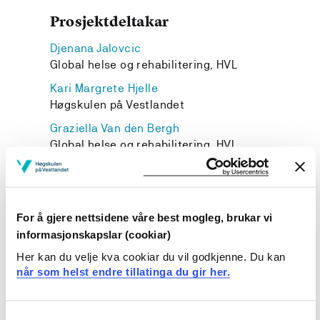
Prosjektdeltakar
Djenana Jalovcic
Global helse og rehabilitering, HVL
Kari Margrete Hjelle
Høgskulen på Vestlandet
Graziella Van den Bergh
Global helse og rehabilitering, HVL
For å gjere nettsidene våre best mogleg, brukar vi
Prosjekteigar
informasjonskapslar (cookiar)
Her kan du velje kva cookiar du vil godkjenne. Du kan
Høgskulen på Vestlandet
når som helst endre tillatinga du gir her.
Prosjekttype
Pedagogisk utviklingsarbeid
Consent