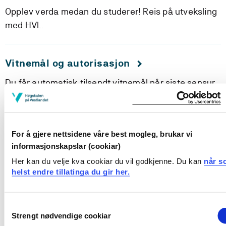
Opplev verda medan du studerer! Reis på utveksling
med HVL.
Vitnemål og autorisasjon
Du får automatisk tilsendt vitnemål når siste sensur
er registrert.
Karakterutskrift
For å gjere nettsidene våre best mogleg, brukar vi
informasjonskapslar (cookiar)
Har du behov for karakterutskrift, bestiller du dette i
Her kan du velje kva cookiar du vil godkjenne. Du kan
når s
Studentweb.
helst endre tillatinga du gir her.
Godskriving
Consent
Strengt nødvendige cookiar
Selection
Har du utdanning frå før og som du trur passar inn i