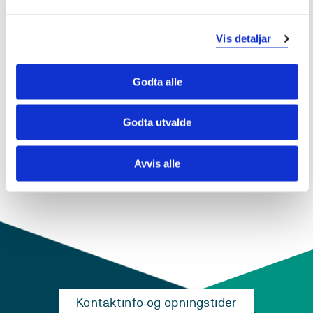
Behov for augeblikkeleg hjelp?
Ring
113
for akutt
Vis detaljar
helsehjelp. Ring legevakta på
116 117
dersom fastlegen
din ikkje er tilgjengeleg og hjelpen ikkje kan vente.
Godta alle
Endra 28.10.25
Godta utvalde
Avvis alle
Kontaktinfo og opningstider