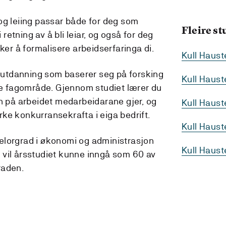
og leiing passar både for deg som
Fleire s
i retning av å bli leiar, og også for deg
sker å formalisere arbeidserfaringa di.
Kull Haus
iarutdanning som baserer seg på forsking
Kull Haus
ike fagområde. Gjennom studiet lærer du
en på arbeidet medarbeidarane gjer, og
Kull Haus
tyrke konkurransekrafta i eiga bedrift.
Kull Haus
elorgrad i økonomi og administrasjon
Kull Haus
 vil årsstudiet kunne inngå som 60 av
raden.