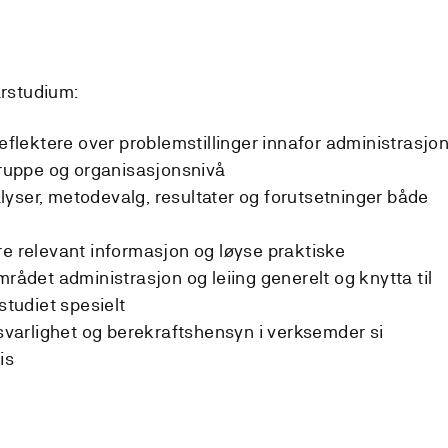
årstudium:
reflektere over problemstillinger innafor administrasjo
 gruppe og organisasjonsnivå
yser, metodevalg, resultater og forutsetninger både
re relevant informasjon og løyse praktiske
mrådet administrasjon og leiing generelt og knytta til
studiet spesielt
nsvarlighet og berekraftshensyn i verksemder si
is