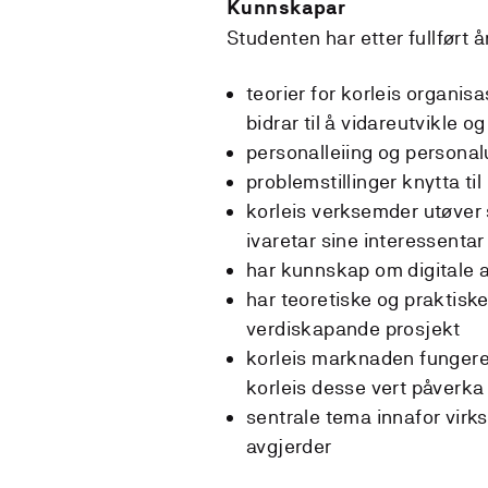
Kunnskapar
Studenten har etter fullført
teorier for korleis organis
bidrar til å vidareutvikle o
personalleiing og personal
problemstillinger knytta ti
korleis verksemder utøver s
ivaretar sine interessenta
har kunnskap om digitale a
har teoretiske og praktisk
verdiskapande prosjekt
korleis marknaden fungerer
korleis desse vert påverk
sentrale tema innafor virk
avgjerder