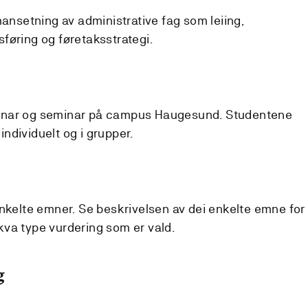
mansetning av administrative fag som leiing,
føring og føretaksstrategi.
usjonar og seminar på campus Haugesund. Studentene
ndividuelt og i grupper.
enkelte emner. Se beskrivelsen av dei enkelte emne for
va type vurdering som er vald.
g