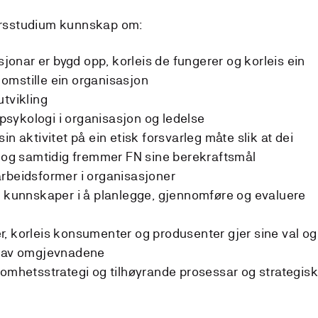
 årsstudium kunnskap om:
asjonar er bygd opp, korleis de fungerer og korleis ein
g omstille ein organisasjon
utvikling
l psykologi i organisasjon og ledelse
in aktivitet på ein etisk forsvarleg måte slik at dei
r og samtidig fremmer FN sine berekraftsmål
rbeidsformer i organisasjoner
e kunnskaper i å planlegge, gjennomføre og evaluere
, korleis konsumenter og produsenter gjer sine val og
a av omgjevnadene
somhetsstrategi og tilhøyrande prosessar og strategis