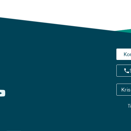
Ko
Kri
T