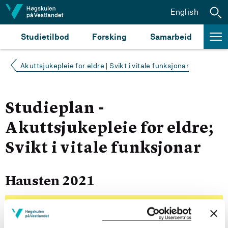
Hopp til innhald
English
Studietilbod
Forsking
Samarbeid
Akuttsjukepleie for eldre | Svikt i vitale funksjonar
Studieplan -
Akuttsjukepleie for eldre;
Svikt i vitale funksjonar
Hausten 2021
Sjå emneoversikt for kull 2021