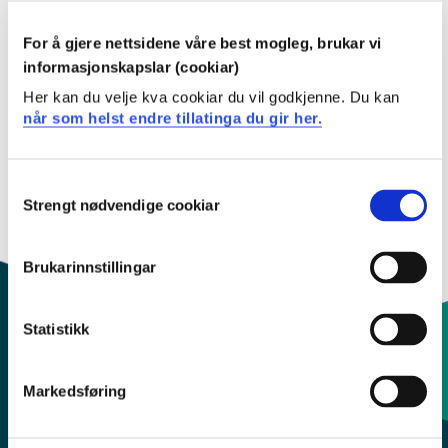
Fleire studieplaner
For å gjere nettsidene våre best mogleg, brukar vi
informasjonskapslar (cookiar)
Kull Hausten 2023
Her kan du velje kva cookiar du vil godkjenne. Du kan
når som helst endre tillatinga du gir her.
Kull Hausten 2022
Kull Hausten 2021
Consent
Strengt nødvendige cookiar
Selection
Kull Hausten 2020
Brukarinnstillingar
Statistikk
Kontaktinfo og opningstider
Markedsføring
Sentralbord: 55 58 58 00