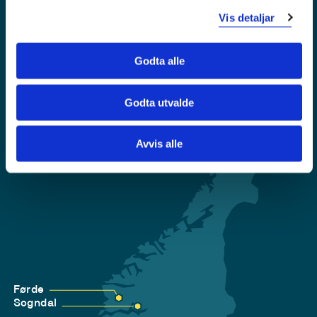
Vis detaljar
Krise- og beredskapsnummer
Godta alle
Tilgjengelegheitserklæring
Personvern
Godta utvalde
Avvis alle
Førde
Sogndal