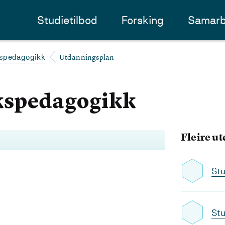
Studietilbod
Forsking
Samarb
Utdanningsplan
spedagogikk
kspedagogikk
Fleire u
Stu
Stu