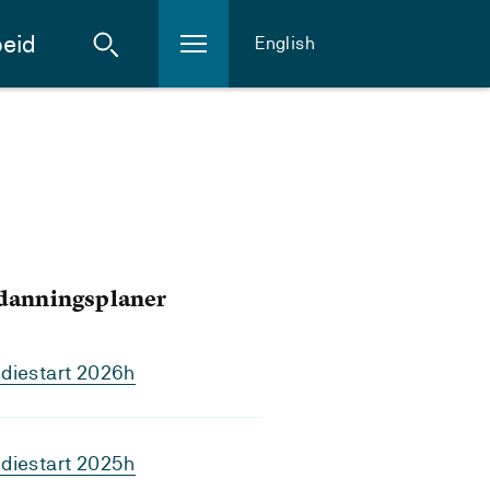
eid
English
tdanningsplaner
diestart 2026h
diestart 2025h