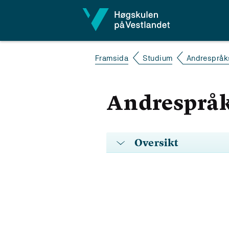
Hopp til innhald
Framsida
Studium
Andrespråk
Andresprå
Oversikt