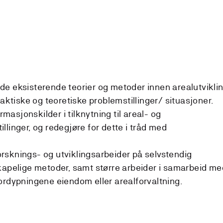
e eksisterende teorier og metoder innen arealutvikli
raktiske og teoretiske problemstillinger/ situasjoner.
ormasjonskilder i tilknytning til areal- og
linger, og redegjøre for dette i tråd med
rsknings- og utviklingsarbeider på selvstendig
kapelige metoder, samt større arbeider i samarbeid me
ordypningene eiendom eller arealforvaltning.