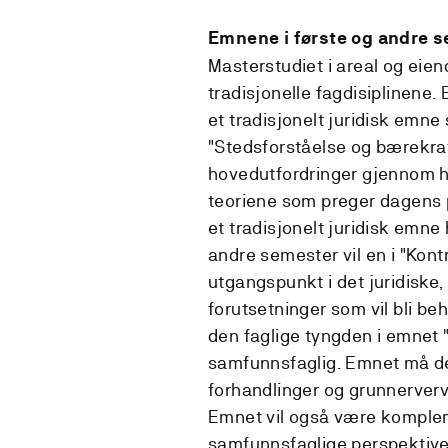
Emnene i første og andre 
Masterstudiet i areal og eie
tradisjonelle fagdisiplinene. 
et tradisjonelt juridisk emne
"Stedsforståelse og bærekraf
hovedutfordringer gjennom h
teoriene som preger dagens p
et tradisjonelt juridisk emne
andre semester vil en i "Kont
utgangspunkt i det juridiske
forutsetninger som vil bli be
den faglige tyngden i emnet 
samfunnsfaglig. Emnet må d
forhandlinger og grunnerverv
Emnet vil også være komplem
samfunnsfaglige perspektivet