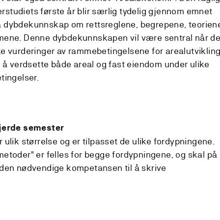
tudiets første år blir særlig tydelig gjennom emnet
 dybdekunnskap om rettsreglene, begrepene, teorien
mene. Denne dybdekunnskapen vil være sentral når de
e vurderinger av rammebetingelsene for arealutviklin
r å verdsette både areal og fast eiendom under ulike
tingelser.
fjerde semester
ulik størrelse og er tilpasset de ulike fordypningene.
etoder" er felles for begge fordypningene, og skal på
 den nødvendige kompetansen til å skrive