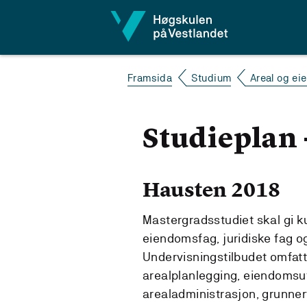
Hopp til innhald
Framsida
Studium
Areal og e
Studieplan 
Hausten 2018
Mastergradsstudiet skal gi k
eiendomsfag, juridiske fag o
Undervisningstilbudet omfat
arealplanlegging, eiendomsut
arealadministrasjon, grunner