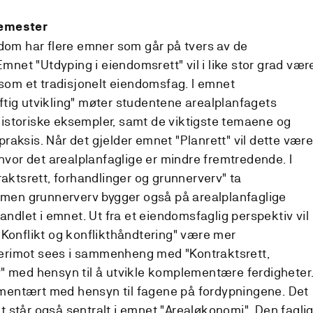
semester
ndom har flere emner som går på tvers av de
Emnet "Utdyping i eiendomsrett" vil i like stor grad vær
 som et tradisjonelt eiendomsfag. I emnet
tig utvikling" møter studentene arealplanfagets
istoriske eksempler, samt de viktigste temaene og
raksis. Når det gjelder emnet "Planrett" vil dette vær
 hvor det arealplanfaglige er mindre fremtredende. I
raktsrett, forhandlinger og grunnerverv" ta
, men grunnerverv bygger også på arealplanfaglige
handlet i emnet. Ut fra et eiendomsfaglig perspektiv vil
"Konflikt og konflikthåndtering" være mer
erimot sees i sammenheng med "Kontraktsrett,
" med hensyn til å utvikle komplementære ferdigheter
entært med hensyn til fagene på fordypningene. Det
 står også sentralt i emnet "Arealøkonomi". Den fagli