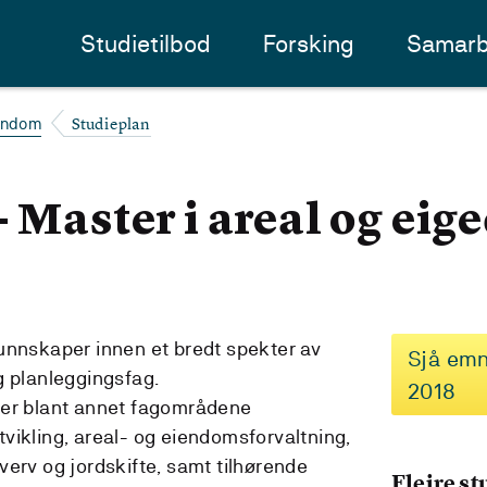
Studietilbod
Forsking
Samarb
Studieplan
iendom
- Master i areal og ei
unnskaper innen et bredt spekter av
Sjå emn
g planleggingsfag.
2018
ter blant annet fagområdene
vikling, areal- og eiendomsforvaltning,
verv og jordskifte, samt tilhørende
Fleire s