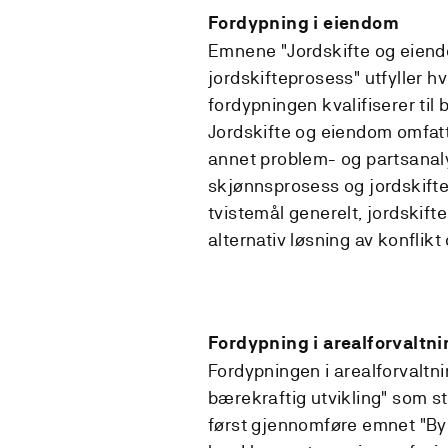
Fordypning i eiendom
Emnene "Jordskifte og eiend
jordskifteprosess" utfyller 
fordypningen kvalifiserer til
Jordskifte og eiendom omfatt
annet problem- og partsanaly
skjønnsprosess og jordskift
tvistemål generelt, jordskift
alternativ løsning av konflik
Fordypning i arealforvaltni
Fordypningen i arealforvaltn
bærekraftig utvikling" som st
først gjennomføre emnet "By-