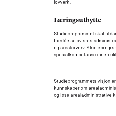
lovverk.
Læringsutbytte
Studieprogrammet skal utdan
forståelse av arealadministr
og arealerverv. Studieprogr
spesialkompetanse innen uli
Studieprogrammets visjon e
kunnskaper om arealadministr
og løse arealadministrative ko