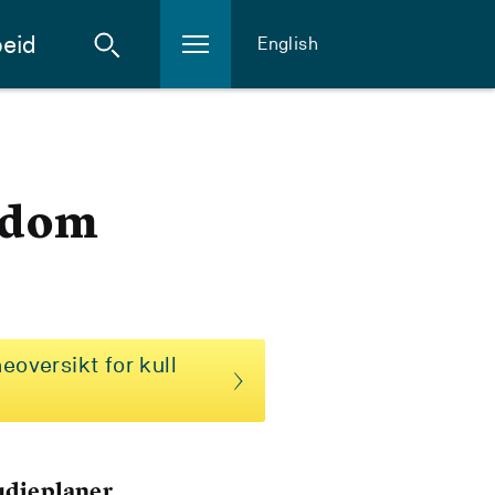
eid
English
gedom
eoversikt for kull
tudieplaner