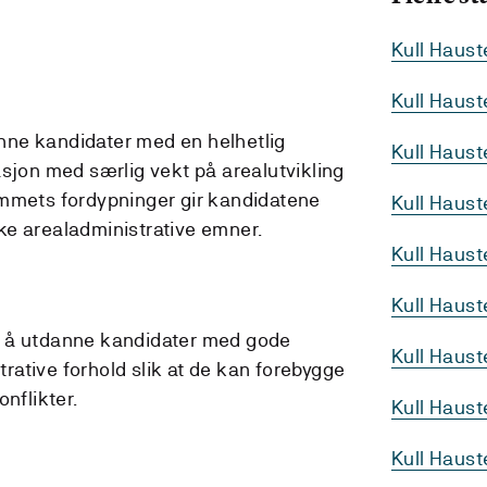
Kull Haus
Kull Haus
ne kandidater med en helhetlig
Kull Haus
asjon med særlig vekt på arealutvikling
ammets fordypninger gir kandidatene
Kull Haus
ke arealadministrative emner.
Kull Haus
Kull Haust
r å utdanne kandidater med gode
Kull Haus
ative forhold slik at de kan forebygge
nflikter.
Kull Haus
Kull Haus