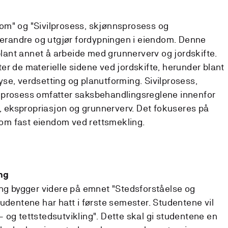
om" og "Sivilprosess, skjønnsprosess og
hverandre og utgjør fordypningen i eiendom. Denne
 blant annet å arbeide med grunnerverv og jordskifte.
er de materielle sidene ved jordskifte, herunder blant
se, verdsetting og planutforming. Sivilprosess,
eprosess omfatter saksbehandlingsreglene innenfor
e, ekspropriasjon og grunnerverv. Det fokuseres på
t om fast eiendom ved rettsmekling.
ng
ing bygger videre på emnet "Stedsforståelse og
udentene har hatt i første semester. Studentene vil
 og tettstedsutvikling". Dette skal gi studentene en