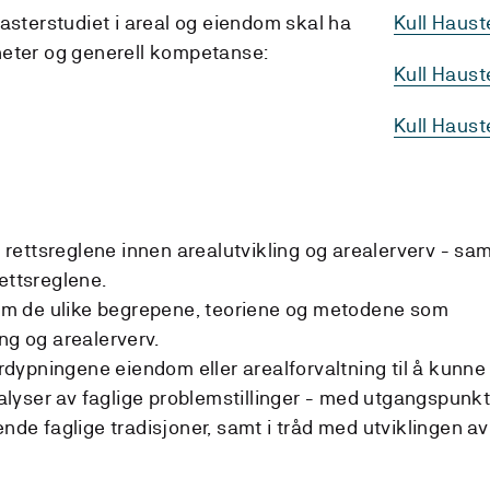
asterstudiet i areal og eiendom skal ha
Kull Haust
heter og generell kompetanse:
Kull Haus
Kull Haus
ettsreglene innen arealutvikling og arealerverv - sa
ettsreglene.
m de ulike begrepene, teoriene og metodene som
ng og arealerverv.
fordypningene eiendom eller arealforvaltning til å kunne
yser av faglige problemstillinger - med utgangspunkt
ende faglige tradisjoner, samt i tråd med utviklingen av