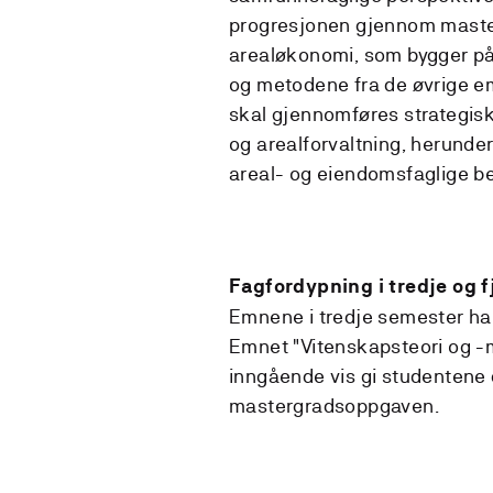
progresjonen gjennom masters
arealøkonomi, som bygger på
og metodene fra de øvrige e
skal gjennomføres strategisk
og arealforvaltning, herunde
areal- og eiendomsfaglige be
Fagfordypning i tredje og 
Emnene i tredje semester har 
Emnet "Vitenskapsteori og -m
inngående vis gi studentene
mastergradsoppgaven.