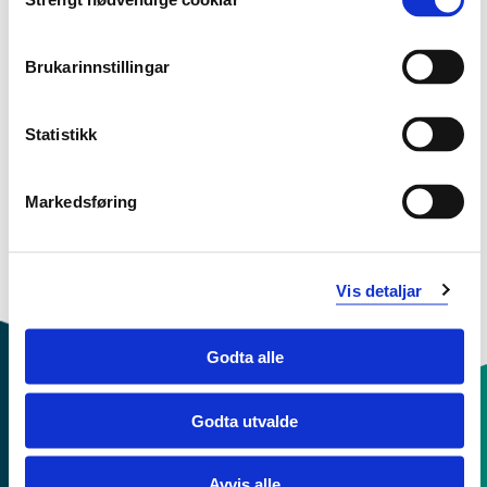
Selection
Studiestart 2015h
Brukarinnstillingar
Studiestart 2014h
Statistikk
Markedsføring
Studiestart 2013h
Vis detaljar
Oversikt
Godta alle
Godta utvalde
Kontaktinfo og opningstider
Avvis alle