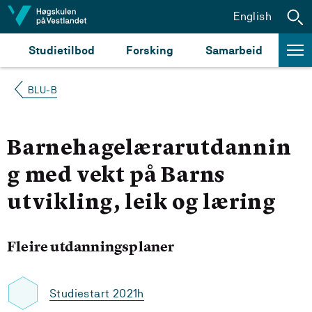
Hopp til innhald
English
Studietilbod
Forsking
Samarbeid
BLU-B
Barnehagelærarutdannin
g med vekt på Barns
utvikling, leik og læring
Fleire utdanningsplaner
Studiestart 2021h