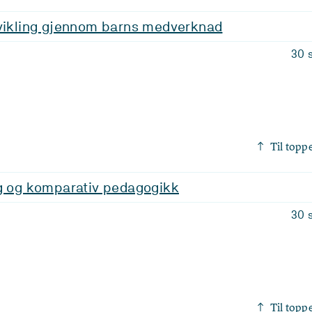
tvikling gjennom barns medverknad
30 
Til topp
ng og komparativ pedagogikk
30 
Til topp