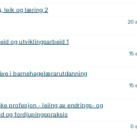
, leik og læring 2
20 
eid og utviklingsarbeid 1
15 
ve i barnehagelærarutdanning
15 
e profesjon - leiing av endrings- og
id og fordjupingspraksis
0 