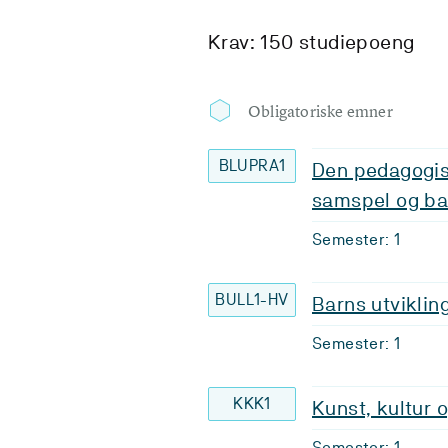
Krav: 150 studiepoeng
Obligatoriske emner
BLUPRA1
Den pedagogis
samspel og bar
Semester: 1
BULL1-HV
Barns utvikling
Semester: 1
KKK1
Kunst, kultur o
Semester: 1