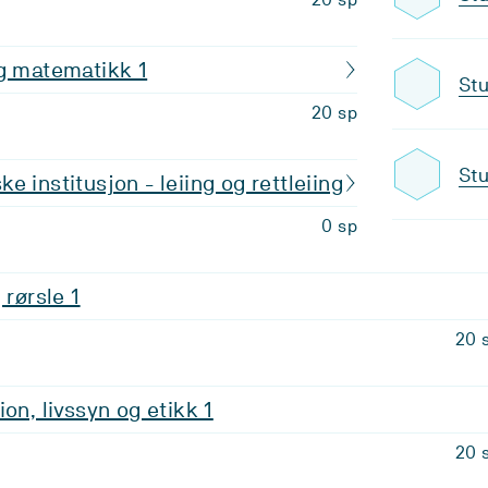
g matematikk 1
Stu
20 sp
Stu
 institusjon - leiing og rettleiing
0 sp
 rørsle 1
20 
on, livssyn og etikk 1
20 