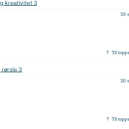
g kreativitet 3
30 
Til topp
 rørsle 3
30 
Til topp