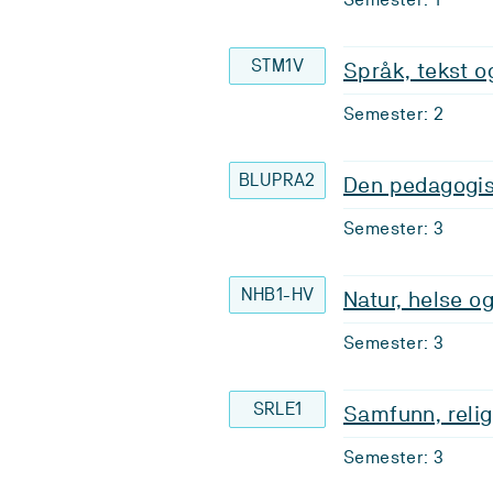
STM1V
Språk, tekst o
Semester: 2
BLUPRA2
Den pedagogiske
Semester: 3
NHB1-HV
Natur, helse og
Semester: 3
SRLE1
Samfunn, religi
Semester: 3