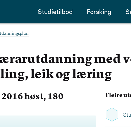
Studietilbod
Forsking
S
tdanningsplan
ærarutdanning med v
ling, leik og læring
2016 høst, 180
Fleire u
Stu