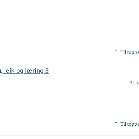
Til topp
, leik og læring 3
30 
Til topp