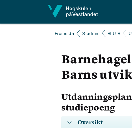
Hopp til innhald
U
Framsida
Studium
BLU-B
Barnehagel
Barns utvik
Utdanningsplan 
studiepoeng
Oversikt