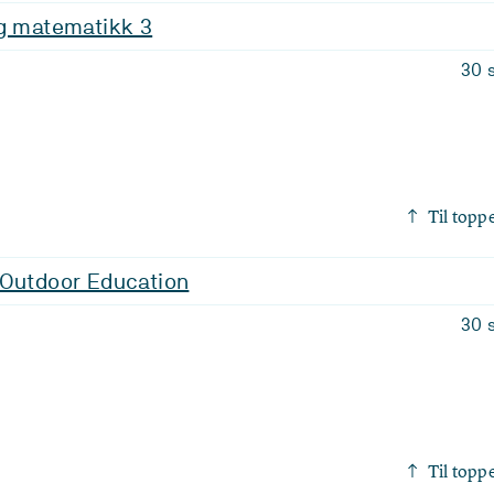
og matematikk 3
30 
Til topp
 Outdoor Education
30 
Til topp