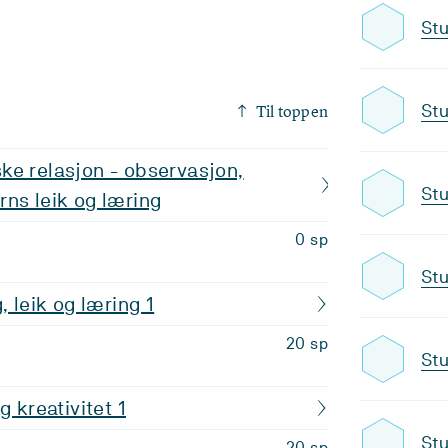
Stu
Til toppen
Stu
ke relasjon - observasjon,
Stu
ns leik og læring
0 sp
Stu
, leik og læring 1
20 sp
Stu
g kreativitet 1
Stu
20 sp