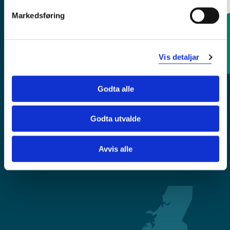
Markedsføring
Kontaktinfo og opningstider
Vis detaljar
Sentralbord: 55 58 58 00
Godta alle
Krise- og beredskapsnummer
Godta utvalde
Tilgjengelegheitserklæring
Avvis alle
Personvern