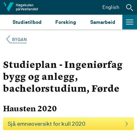
Hopp til innhald
English
Studietilbod
Forsking
Samarbeid
BYGAN
Studieplan - Ingeniørfag
bygg og anlegg,
bachelorstudium, Førde
Hausten 2020
Sjå emneoversikt for kull 2020