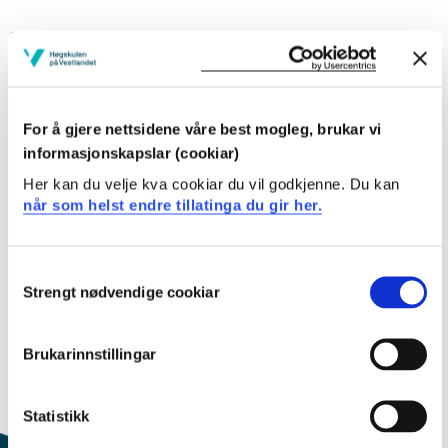
Fleire studieplaner
Kull Hausten 2023
Kull Hausten 2022
For å gjere nettsidene våre best mogleg, brukar vi
informasjonskapslar (cookiar)
Kull Hausten 2021
Her kan du velje kva cookiar du vil godkjenne. Du kan
når som helst endre tillatinga du gir her.
Kull Hausten 2020
Kull Hausten 2019
Consent
Strengt nødvendige cookiar
Selection
Kull Hausten 2018
Kull Hausten 2017
Brukarinnstillingar
Kull Hausten 2016
Statistikk