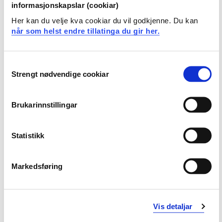
informasjonskapslar (cookiar)
Her kan du velje kva cookiar du vil godkjenne. Du kan
CM1-MKS2
når som helst endre tillatinga du gir her.
Musikk og psykologi
Consent
Semester: 2
15 sp
Strengt nødvendige cookiar
Selection
CM1-MUS2
Brukarinnstillingar
Musikarskap 2
Statistikk
Semester: 2
15 sp
Markedsføring
Krav: 60 studiepoeng
Vis detaljar
Obligatoriske emner