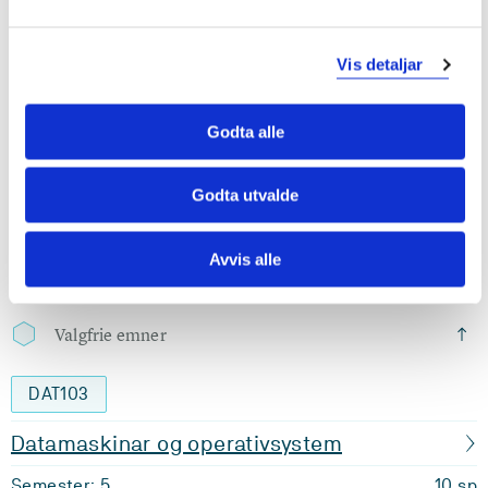
Semester: 5
10 sp
Vis detaljar
ELE350
Godta alle
Bacheloroppgåve
Semester: 5
20 sp
Godta utvalde
Krav: 10 studiepoeng
Avvis alle
Valgfrie emner
DAT103
Datamaskinar og operativsystem
Semester: 5
10 sp