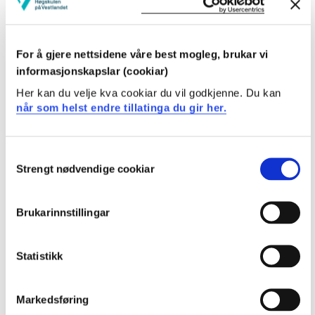
Systemtenking og innovasjon for ingeniørar
Semester: 4
10 sp
For å gjere nettsidene våre best mogleg, brukar vi
ELE112
informasjonskapslar (cookiar)
Her kan du velje kva cookiar du vil godkjenne. Du kan
Elektriske installasjonar
når som helst endre tillatinga du gir her.
Semester: 5
10 sp
Consent
Strengt nødvendige cookiar
ELE117
Selection
Høgspenningssystem
Brukarinnstillingar
Semester: 5
10 sp
Statistikk
ELE119
Markedsføring
Kraftelektronikk