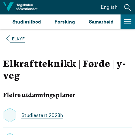
Hopp til innhald
English
Studietilbod
Forsking
Samarbeid
ELKYF
Elkraftteknikk | Førde | y-
veg
Fleire utdanningsplaner
Studiestart 2023h