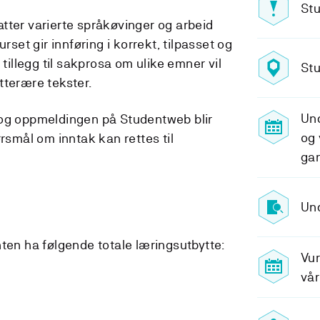
Stu
tter varierte språkøvinger og arbeid
urset gir innføring i korrekt, tilpasset og
 tillegg til sakprosa om ulike emner vil
Stu
tterære tekster.
Un
 og oppmeldingen på Studentweb blir
og 
ørsmål om inntak kan rettes til
ga
Und
nten ha følgende totale læringsutbytte:
Vur
vår