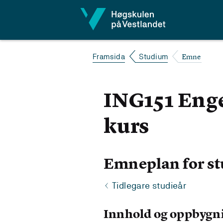
Hopp til innhald
Emne
Framsida
Studium
ING151 Enge
kurs
Emneplan for st
Tidlegare studieår
Innhold og oppbygn