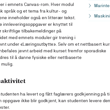
er i emnets Canvas-rom. Hver modul
Marinte
k språk og et tema fra kultur- og
Maskini
ene inneholder også en litterær tekst.
e innleveringsoppgaver er knyttet til
r skriftlige tilbakemeldinger på
det med emnets moduler gir trening i
vnt under «Læringsutbytte». Selv om et nettbasert kur
 anbefales jevnt arbeid med kurset fremfor sporadiske
res til å danne fysiske eller nettbaserte
 mulig.
aktivitet
udenten ha levert og fått faglærers godkjenning på ti
n oppgave ikke blir godkjent, kan studenten levere de
ster.