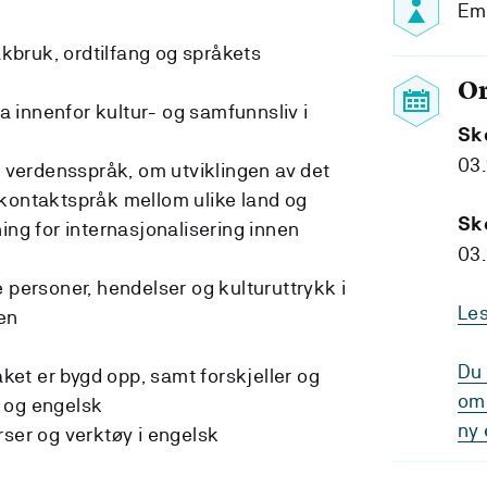
Em
bruk, ordtilfang og språkets
O
 innenfor kultur- og samfunnsliv i
Sk
03.
verdensspråk, om utviklingen av det
 kontaktspråk mellom ulike land og
Sk
ing for internasjonalisering innen
03.
 personer, hendelser og kulturuttrykk i
Le
en
Du 
et er bygd opp, samt forskjeller og
om 
 og engelsk
ny 
rser og verktøy i engelsk