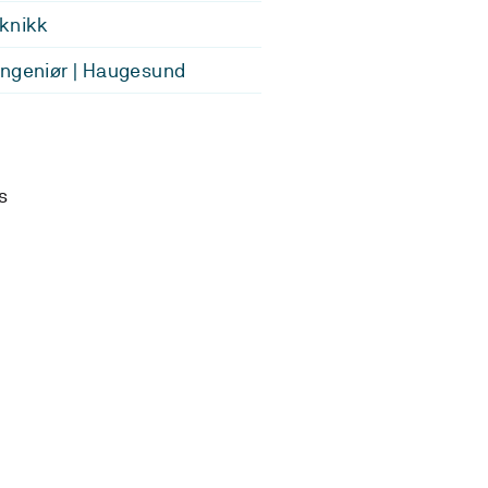
knikk
ngeniør | Haugesund
s
n