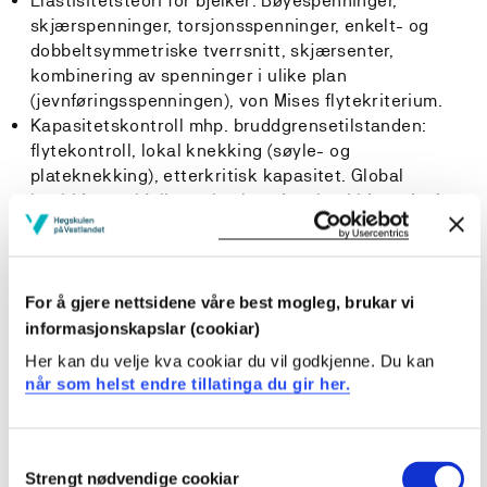
Elastisitetsteori for bjelker: Bøyespenninger,
skjærspenninger, torsjonsspenninger, enkelt- og
dobbeltsymmetriske tverrsnitt, skjærsenter,
kombinering av spenninger i ulike plan
(jevnføringsspenningen), von Mises flytekriterium.
Kapasitetskontroll mhp. bruddgrensetilstanden:
flytekontroll, lokal knekking (søyle- og
plateknekking), etterkritisk kapasitet. Global
knekking av bjelkesøyler, bøyningsknekking, vipping,
torsjonsknekking.
Andre grensetilstander. Dimensjonering av detaljer og
forbindelser, hovedsakelig sveiser Regelverk, last- og
materialkoeffisienter, partial-koeffisientprinsippet,
For å gjere nettsidene våre best mogleg, brukar vi
tillatt spenningsprinsippet.
informasjonskapslar (cookiar)
En prosjektoppgave som knytter teorien til numeriske
Her kan du velje kva cookiar du vil godkjenne. Du kan
beregninger vha MatLab.
når som helst endre tillatinga du gir her.
Læringsutbytte
Consent
Strengt nødvendige cookiar
Selection