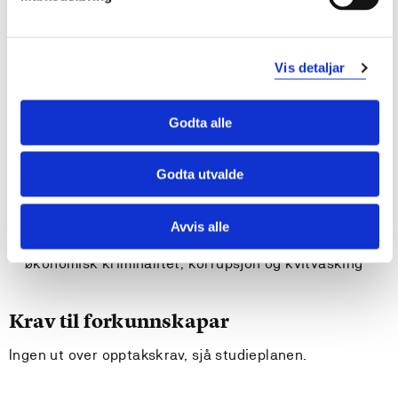
kjenne til korleis og kvifor organisasjonar utarbeidar
etiske retningslinjer og nyttar dilemmatrening for å
utvikle evna til etisk refleksjon
Vis detaljar
gjere greie for samanheng mellom etikk og
organisasjonskultur
skilje moralske grunnar for samfunnsansvar frå
Godta alle
instrumentelle og omdømmerelaterte
kjenne hovudpunkt i diskusjonen om ansvar for miljø
Godta utvalde
og berekraftig utvikling
bruke etisk teori til å grunngje handlingsval i
einskildsaker
Avvis alle
kjenne hovudpunkt innanfor diskusjon omkring
økonomisk kriminalitet, korrupsjon og kvitvasking
Krav til forkunnskapar
Ingen ut over opptakskrav, sjå studieplanen.