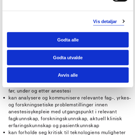
medikamenter før, under og etter anestesi
kan delta aktivt i et flerfaglig og tverrfaglig
samarbeid om pasientbehandlingen i samsvar med
egen kompetanse, etiske retningslinjer og innenfor
Vis detaljar
rammen av lover og bestemmelse
Godta alle
Generell kompetanse:
Studenten...
Godta utvalde
har relevant kompetanse i tekniske og ikke tekniske
ferdigheter i samhandling med pasient, pårørende og
Avvis alle
personell
kan utføre anestesisykepleie til ulike pasientgrupper
før, under og etter anestesi
kan analysere og kommunisere relevante fag-, yrkes-
og forskningsetiske problemstillinger innen
anestesisykepleie med utgangspunkt i relevant
fagkunnskap, forskningskunnskap, aktuell klinisk
erfaringskunnskap og pasientkunnskap
kan forholde seg kritisk til teknologiens muligheter