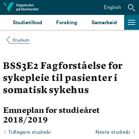
Hopp til innhald
English
Studietilbod
Forsking
Samarbeid
Studium
BSS3E2 Fagforståelse for
sykepleie til pasienter i
somatisk sykehus
Emneplan for studieåret
2018/2019
Tidlegare studieår
Neste studieår