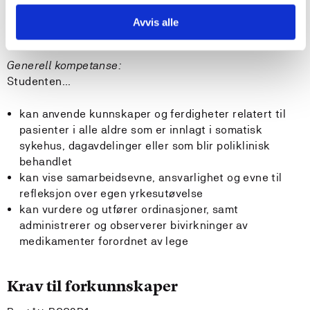
kan veilede, undervise individuelt og i grupper til
pasienter og pårørende som er innlagt i sykehus,
Avvis alle
dagavdeling eller behandles poliklinisk
Generell kompetanse:
Studenten...
kan anvende kunnskaper og ferdigheter relatert til
pasienter i alle aldre som er innlagt i somatisk
sykehus, dagavdelinger eller som blir poliklinisk
behandlet
kan vise samarbeidsevne, ansvarlighet og evne til
refleksjon over egen yrkesutøvelse
kan vurdere og utfører ordinasjoner, samt
administrerer og observerer bivirkninger av
medikamenter forordnet av lege
Krav til forkunnskaper