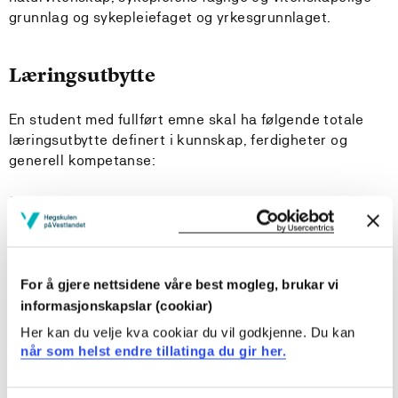
grunnlag og sykepleiefaget og yrkesgrunnlaget.
Læringsutbytte
En student med fullført emne skal ha følgende totale
læringsutbytte definert i kunnskap, ferdigheter og
generell kompetanse:
Kunnskap:
Studenten...
kan gjøre rede for betydningen av sykepleiers
For å gjere nettsidene våre best mogleg, brukar vi
ansvars- og funksjonsområder relatet til
spesialisthelsetjenesten
informasjonskapslar (cookiar)
kan gjøre rede for undervisning og veiledning av
Her kan du velje kva cookiar du vil godkjenne. Du kan
pasienter og pårørende relatert til pasients behov og
når som helst endre tillatinga du gir her.
behandling
har kunnskaper om administrasjon og ledelse av eget