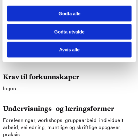
med utgangspunkt i forskningsmetode, lære om
intervju som metode.
Godta alle
Generell kompetanse:
Godta utvalde
Med utgangspunkt i kunnskap om elevmangfold og
tilpasset opplæring, kunne legge til rette for læring i
Avvis alle
det komplekse klasserommet.
Krav til forkunnskaper
Ingen
Undervisnings- og læringsformer
Forelesninger, workshops, gruppearbeid, individuelt
arbeid, veiledning, muntlige og skriftlige oppgaver,
praksis.