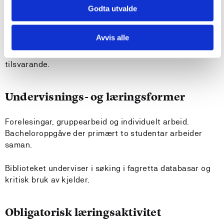
Godta utvalde
Krav til forkunnskapar
Avvis alle
90 sp frå bachelor idrett, fysisk aktivitet og helse,
bachelor idrett og kroppsøving, bacheor friluftsliv eller
tilsvarande.
Undervisnings- og læringsformer
Forelesingar, gruppearbeid og individuelt arbeid.
Bacheloroppgåve der primært to studentar arbeider
saman.
Biblioteket underviser i søking i fagretta databasar og
kritisk bruk av kjelder.
Obligatorisk læringsaktivitet