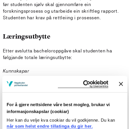
før studenten sjølv skal gjennomføre ein
forskningsprosess og utarbeide ein skriftleg rapport.
Studenten har krav på rettleiing i prosessen.
Læringsutbytte
Etter avslutta bacheloroppgåve skal studenten ha
følgjande totale læringsutbytte:
Kunnskapar
Studenten
har kunnskap om forskingstradisjonar og
For å gjere nettsidene våre best mogleg, brukar vi
datainnsamlingsmetodar
har kunnskap om metodar for å gjennomføre
informasjonskapslar (cookiar)
systematisk og målretta forskingsrelatert arbeid
Her kan du velje kva cookiar du vil godkjenne. Du kan
kan kritisk vurdere vitskapelig litteratur som er
når som helst endre tillatinga du gir her.