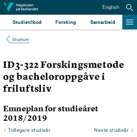
Hopp til innhald
English
Studietilbod
Forsking
Samarbeid
Studium
ID3-322 Forskingsmetode
og bacheloroppgåve i
friluftsliv
Emneplan for studieåret
2018/2019
Tidlegare studieår
Neste studieår