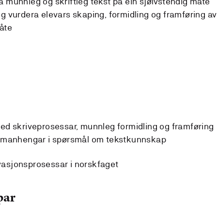
a munnleg og skriftleg tekst på ein sjølvstendig måte
ia og vurdera elevars skaping, formidling og framføring av
måte
med skriveprosessar, munnleg formidling og framføring
 samanhengar i spørsmål om tekstkunnskap
ovasjonsprosessar i norskfaget
par