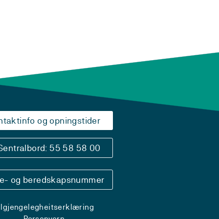
ntaktinfo og opningstider
Sentralbord: 55 58 58 00
se- og beredskapsnummer
ilgjengelegheitserklæring
Personvern