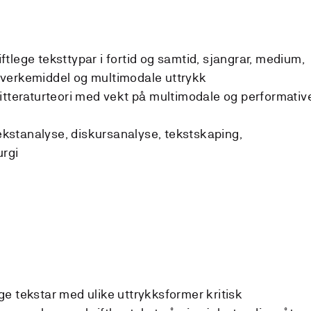
tlege teksttypar i fortid og samtid, sjangrar, medium,
verkemiddel og multimodale uttrykk
itteraturteori med vekt på multimodale og performativ
stanalyse, diskursanalyse, tekstskaping,
urgi
e tekstar med ulike uttrykksformer kritisk