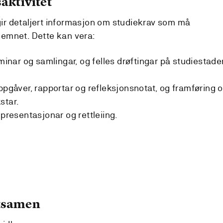
aktivitet
r detaljert informasjon om studiekrav som må
i emnet. Dette kan vera:
eminar og samlingar, og felles drøftingar på studiestade
ppgåver, rapportar og refleksjonsnotat, og framføring 
star.
 presentasjonar og rettleiing.
eksamen