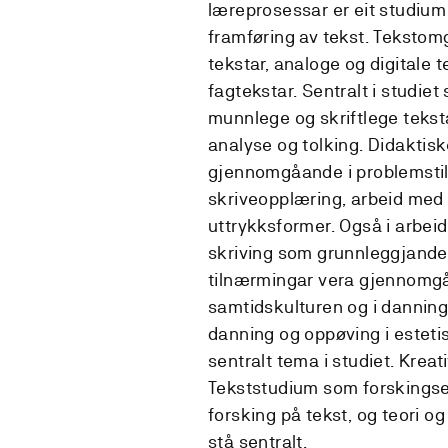
læreprosessar er eit studium
framføring av tekst. Tekstom
tekstar, analoge og digitale 
fagtekstar. Sentralt i studiet
munnlege og skriftlege teksta
analyse og tolking. Didaktiske
gjennomgåande i problemstilli
skriveopplæring, arbeid med 
uttrykksformer. Også i arbei
skriving som grunnleggjande f
tilnærmingar vera gjennomgåa
samtidskulturen og i danning
danning og oppøving i estetisk
sentralt tema i studiet. Kreati
Tekststudium som forskingse
forsking på tekst, og teori og
stå sentralt.