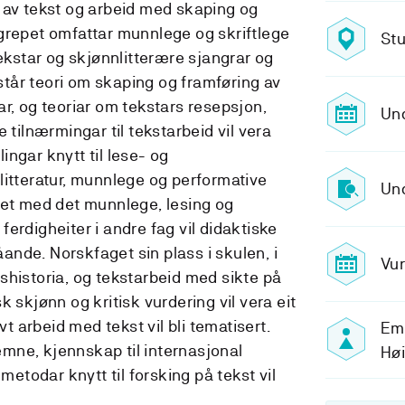
 av tekst og arbeid med skaping og
grepet omfattar munnlege og skriftlege
Stu
tekstar og skjønnlitterære sjangrar og
 står teori om skaping og framføring av
r, og teoriar om tekstars resepsjon,
Un
 tilnærmingar til tekstarbeid vil vera
ngar knytt til lese- og
litteratur, munnlege og performative
Und
det med det munnlege, lesing og
erdigheiter i andre fag vil didaktiske
nde. Norskfaget sin plass i skulen, i
Vur
shistoria, og tekstarbeid med sikte på
 skjønn og kritisk vurdering vil vera eit
vt arbeid med tekst vil bli tematisert.
Emn
mne, kjennskap til internasjonal
Hø
 metodar knytt til forsking på tekst vil