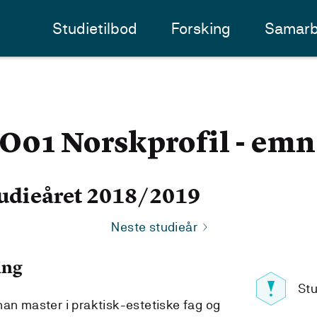
Studietilbod
Forsking
Samarb
1 Norskprofil - emne
udieåret 2018/2019
Neste studieår
ing
Stu
nan master i praktisk-estetiske fag og