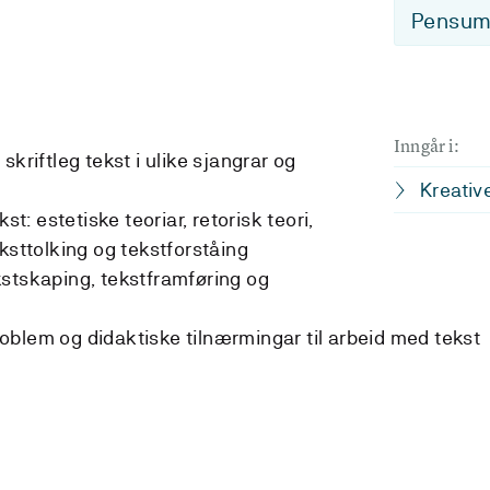
Pensum-
Inngår i:
skriftleg tekst i ulike sjangrar og
Kreativ
st: estetiske teoriar, retorisk teori,
ksttolking og tekstforståing
stskaping, tekstframføring og
blem og didaktiske tilnærmingar til arbeid med tekst