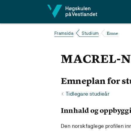
Hopp til innhald
Emne
Framsida
Studium
MACREL-NO0
Emneplan for st
Tidlegare studieår
Innhald og oppbygg
Den norskfaglege profilen in