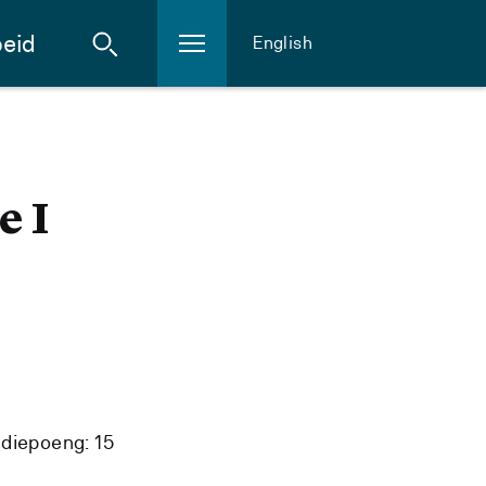
eid
English
 I
diepoeng: 15