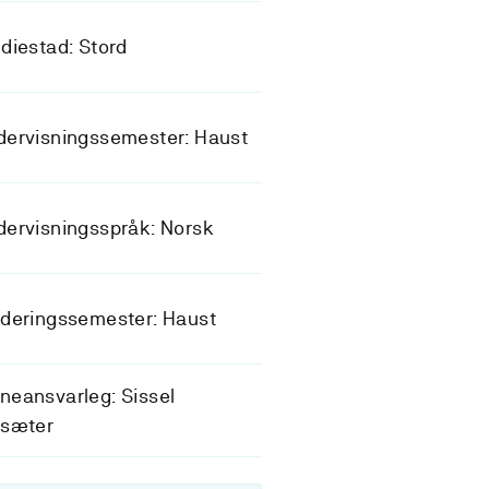
diestad: Stord
dervisningssemester: Haust
ervisningsspråk: Norsk
deringssemester: Haust
eansvarleg: Sissel
isæter