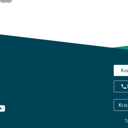
midler
Ko
Kri
T