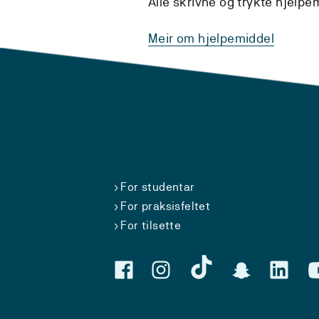
Alle skrivne og trykte hjelpe
Meir om hjelpemiddel
For studentar
For praksisfeltet
For tilsette