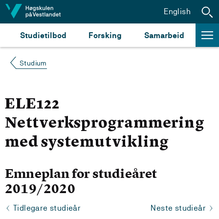
Hopp til innhald
English
Studietilbod
Forsking
Samarbeid
Studium
ELE122
Nettverksprogrammering
med systemutvikling
Emneplan for studieåret
2019/2020
Tidlegare studieår
Neste studieår