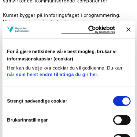
samvirkende, kommuniserende komponenter.
Kurset bygger på innføringsfaget i programmering.
Videre gir det en innføring i programmering av
mobile/trådløse enheter.
Kurset inneholder:
For å gjere nettsidene våre best mogleg, brukar vi
Tråd-programmering, synkronisering av tråder
informasjonskapslar (cookiar)
Bruk av TCP og UDP API-er
Her kan du velje kva cookiar du vil godkjenne. Du kan
Klient- og serverprogrammering
når som helst endre tillatinga du gir her.
Modellering med UML
Design patterns for nettverk
Filhåndtering
Consent
Programmering av mobile enheter med Android
Strengt nødvendige cookiar
Selection
Læringsutbytte
Brukarinnstillingar
Kunnskaper