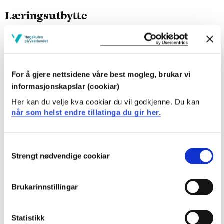
Læringsutbytte
Etter fullført emne skal studenten:
Kunnskap
For å gjere nettsidene våre best mogleg, brukar vi
informasjonskapslar (cookiar)
ha kunnskap til omgrepet Micee (meetings,
incentives, conferences, events, exhibitions)og
Her kan du velje kva cookiar du vil godkjenne. Du kan
definere innhaldet i møter, kongress og konferanse,
når som helst endre tillatinga du gir her.
arrangement, utstilling/messer og incentiv reiser og
kva som kjenneteiknar desse
ha kunnskap kring marknaden for Micee både i eit
Consent
Strengt nødvendige cookiar
globalt perspektiv og nasjonalt
Selection
Ferdigheiter:
Brukarinnstillingar
Kjenne til korleis ein integrerar kurs og konferanse
og arrangement i reisemålsplanlegginga og
Statistikk