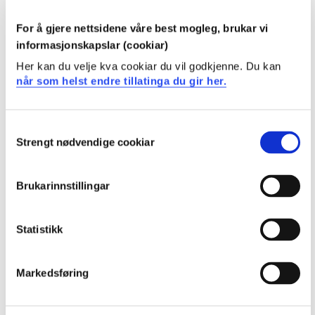
kildehåndtering og siteringspraksis
har inngående kjennskap til etiske og metodiske
For å gjere nettsidene våre best mogleg, brukar vi
utfordringer av spesielt stor relevans for Psykisk
informasjonskapslar (cookiar)
helse- og rusarbeid
Her kan du velje kva cookiar du vil godkjenne. Du kan
når som helst endre tillatinga du gir her.
Ferdigheter:
Studenten...
Consent
Strengt nødvendige cookiar
Selection
kan kritisk evaluere metodologiske aspekter ved
kvalitative og kvantitative forskningsprosjekt
Brukarinnstillingar
kan identifisere og kritisk evaluere etiske aspekter
ved forskningsprosjekt
kan kritisk vurdere kildebruk i vitenskapelige
Statistikk
publikasjoner
Generell kompetanse:
Markedsføring
Studenten...