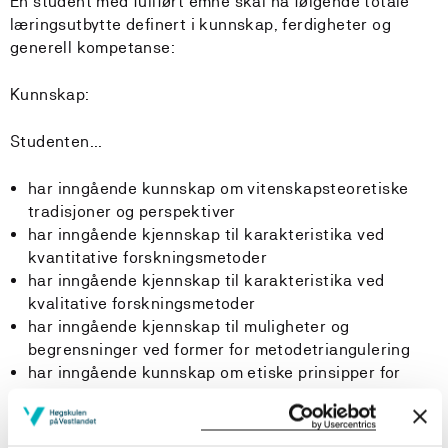
En student med fullført emne skal ha følgende totale
læringsutbytte definert i kunnskap, ferdigheter og
generell kompetanse:
Kunnskap:
Studenten...
har inngående kunnskap om vitenskapsteoretiske
tradisjoner og perspektiver
har inngående kjennskap til karakteristika ved
kvantitative forskningsmetoder
har inngående kjennskap til karakteristika ved
kvalitative forskningsmetoder
har inngående kjennskap til muligheter og
begrensninger ved former for metodetriangulering
har inngående kunnskap om etiske prinsipper for
forskning, og evne til å kritisk vurdere etiske
aspekter ved gjennomføring av et forskningsprosjekt
har inngående kjennskap til prinsipper for akademisk