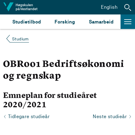
Hopp til innhald
English
Studietilbod
Forsking
Samarbeid
Studium
OBR001 Bedriftsøkonomi
og regnskap
Emneplan for studieåret
2020/2021
Tidlegare studieår
Neste studieår