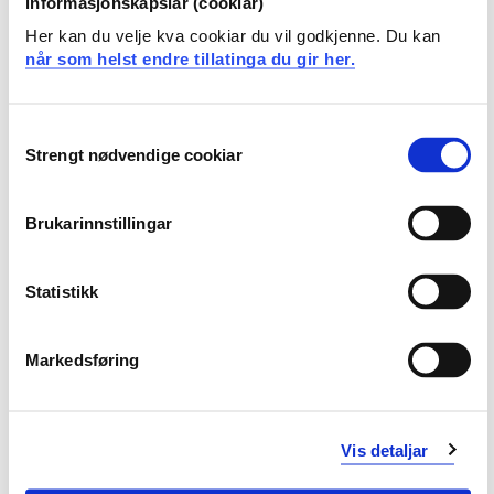
informasjonskapslar (cookiar)
• Budsjettering
Her kan du velje kva cookiar du vil godkjenne. Du kan
• Grunnleggende investeringsteori
når som helst endre tillatinga du gir her.
Læringsutbytte
Consent
Strengt nødvendige cookiar
Selection
Kunnskaper
Brukarinnstillingar
• har grunnleggende kunnskaper om formålet med
finansregnskapet
Statistikk
• kan bokføre de mest vanlige transaksjoner
Markedsføring
• har forståelse for begrepene utgifter, kostnader,
utbetalinger, inntekter og innbetalinger
• har forståelse for effekten av beholdningsendringer,
Vis detaljar
og kunne foreta vanlige periodiseringsposteringer