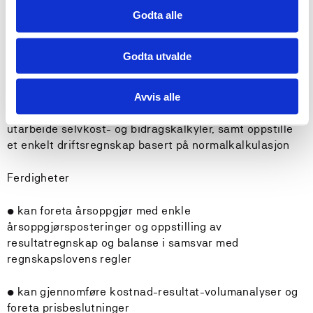
• kan forklare sammenhenger mellom transaksjoner og
Godta alle
deres påvirkning på resultat og balanse
Godta utvalde
• kjenner godt kostnadsbegrepet og ha god forståelse
for kostnaders variabilitet
Avvis alle
• har kunnskap om ulike kalkylemetoder og kunne
utarbeide selvkost- og bidragskalkyler, samt oppstille
et enkelt driftsregnskap basert på normalkalkulasjon
Ferdigheter
• kan foreta årsoppgjør med enkle
årsoppgjørsposteringer og oppstilling av
resultatregnskap og balanse i samsvar med
regnskapslovens regler
• kan gjennomføre kostnad-resultat-volumanalyser og
foreta prisbeslutninger