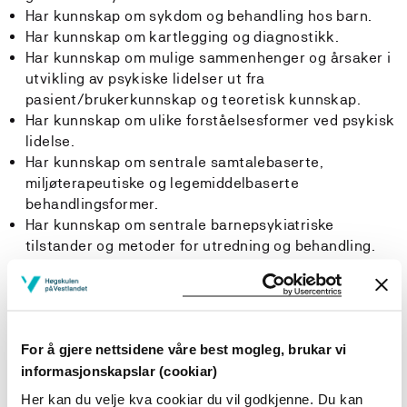
Har kunnskap om sykdom og behandling hos barn.
Har kunnskap om kartlegging og diagnostikk.
Har kunnskap om mulige sammenhenger og årsaker i
utvikling av psykiske lidelser ut fra
pasient/brukerkunnskap og teoretisk kunnskap.
Har kunnskap om ulike forståelsesformer ved psykisk
lidelse.
Har kunnskap om sentrale samtalebaserte,
miljøterapeutiske og legemiddelbaserte
behandlingsformer.
Har kunnskap om sentrale barnepsykiatriske
tilstander og metoder for utredning og behandling.
Har kunnskap om risikofaktorer for selvmord,
selvmordsdynamikk og vurdering av selvmordsfare.
Ferdigheter:
For å gjere nettsidene våre best mogleg, brukar vi
informasjonskapslar (cookiar)
Studenten:
Her kan du velje kva cookiar du vil godkjenne. Du kan