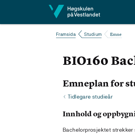
Hopp til innhald
Emne
Framsida
Studium
BIO160 Bac
Emneplan for st
Tidlegare studieår
Innhold og oppbygn
Bachelorprosjektet strekker 