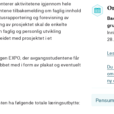
terer aktivitetene igjennom hele
O
entene tilbakemelding om faglig innhold
tusrapportering og forevisning av
Bac
ng av prosjektet skal de enkelte
gr
 faglig og personlig utvikling
Inn
eidet med prosjektet i et
28.
Le
ingen EXPO, der avgangsstudentene får
obbet med i form av plakat og eventuelt
Du 
om 
ny 
Pensum-
nten ha følgende totale læringsutbytte: