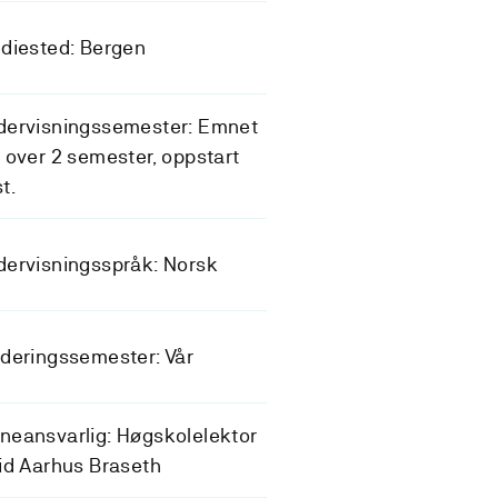
diested: Bergen
dervisningssemester: Emnet
 over 2 semester, oppstart
st.
ervisningsspråk: Norsk
deringssemester: Vår
eansvarlig: Høgskolelektor
id Aarhus Braseth