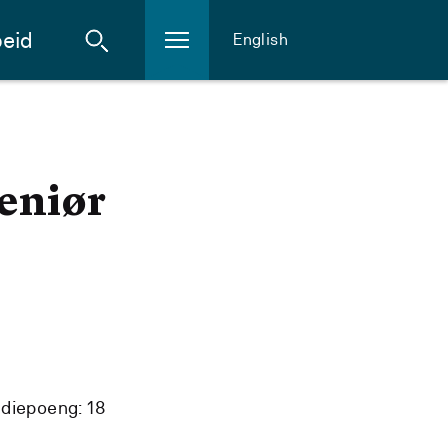
eid
English
eniør
diepoeng: 18