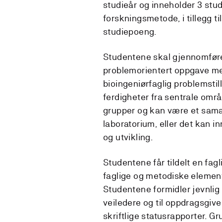
studieår og inneholder 3 stu
forskningsmetode, i tillegg ti
studiepoeng.
Studentene skal gjennomfør
problemorientert oppgave me
bioingeniørfaglig problemsti
ferdigheter fra sentrale områd
grupper og kan være et sama
laboratorium, eller det kan i
og utvikling.
Studentene får tildelt en fagl
faglige og metodiske elemente
Studentene formidler jevnlig 
veiledere og til oppdragsgi
skriftlige statusrapporter. 