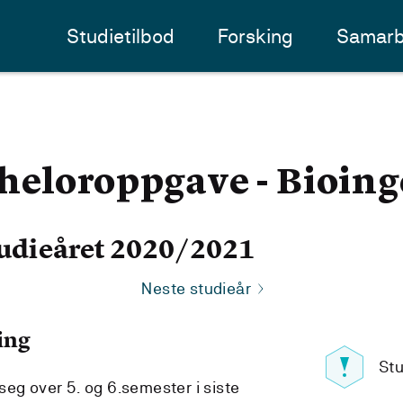
Studietilbod
Forsking
Samarb
heloroppgave - Bioing
udieåret 2020/2021
Neste studieår
ing
Stu
seg over 5. og 6.semester i siste