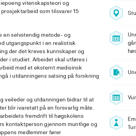
diepoeng vitenskapsteori og
l prosjektarbeid som tilsvarer 15
Stu
Un
e en selvstendig metode- og
går
d utgangspunkt i en realistisk
hø
lling der det kreves kunnskaper og
er i studiet. Arbeidet skal utføres i
rbeid med et eksternt medisinsk
Und
nngå i utdanningens satsing på forskning
Vur
ig veileder og utdanningen bidrar til at
r blir ivaretatt på en forsvarlig måte.
arbeidets fremdrift til høgskolens
Emn
vers kontaktperson gjennom muntlige og
Tur
Gruppens medlemmer fører