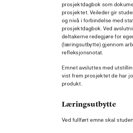
prosjektdagbok som dokumen
prosjektet. Veileder gir stud
og nivå i forbindelse med sta
prosjektdagbok. Ved avslutni
deltakerne redegjøre for egen
(læringsutbytte) gjennom arb
refleksjonsnotat.
Emnet avsluttes med utstill
vist frem prosjektet de har j
produkt.
Læringsutbytte
Ved fullført emne skal stude