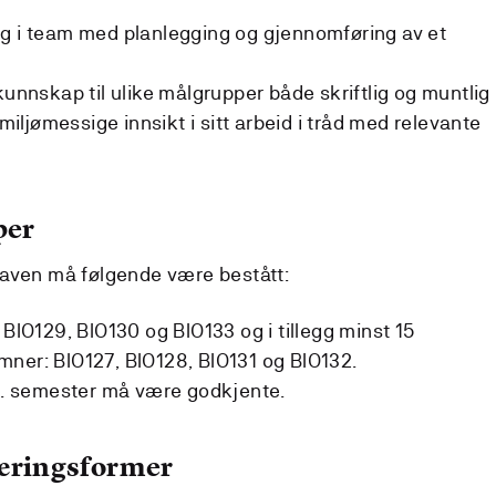
og i team med planlegging og gjennomføring av et
kunnskap til ulike målgrupper både skriftlig og muntlig
 miljømessige innsikt i sitt arbeid i tråd med relevante
per
gaven må følgende være bestått:
 BIO129, BIO130 og BIO133 og i tillegg minst 15
ner: BIO127, BIO128, BIO131 og BIO132.
 5. semester må være godkjente.
læringsformer