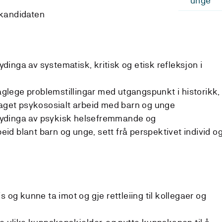
unge
 kandidaten
inga av systematisk, kritisk og etisk refleksjon i
lege problemstillingar med utgangspunkt i historikk,
faget psykososialt arbeid med barn og unge
ydinga av psykisk helsefremmande og
d blant barn og unge, sett frå perspektivet individ o
s og kunne ta imot og gje rettleiing til kollegaer og