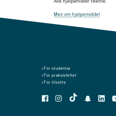
Alle hjelpemidler tilletne.
Meir om hjelpemiddel
For studentar
For praksisfeltet
For tilsette