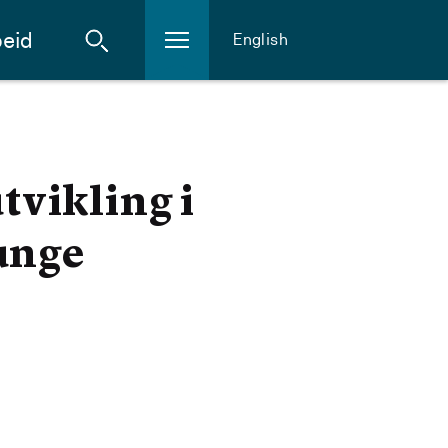
eid
English
vikling i
unge