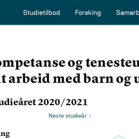
Studietilbod
Forsking
Samarb
mpetanse og tenesteut
t arbeid med barn og 
udieåret 2020/2021
Neste studieår
ing