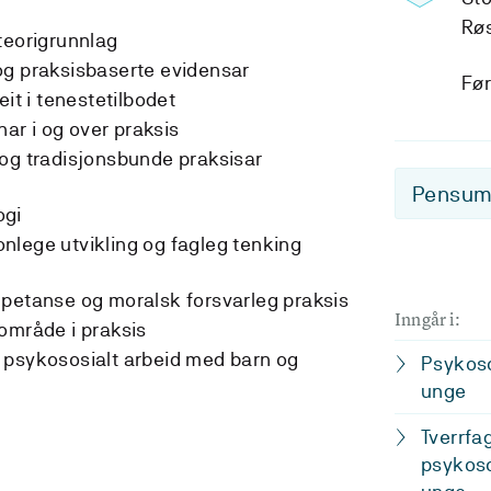
Rø
teorigrunnlag
og praksisbaserte evidensar
Før
eit i tenestetilbodet
nar i og over praksis
p og tradisjonsbunde praksisar
Pensum-
ogi
onlege utvikling og fagleg tenking
mpetanse og moralsk forsvarleg praksis
Inngår i:
område i praksis
i psykososialt arbeid med barn og
Psykoso
unge
Tverrfa
psykoso