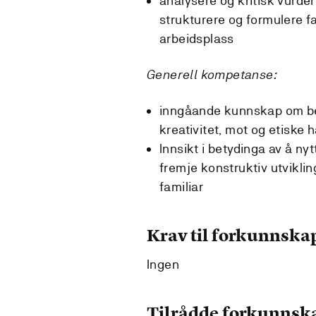
analysere og kritisk vurde
strukturere og formulere f
arbeidsplass
Generell kompetanse:
inngåande kunnskap om be
kreativitet, mot og etiske
Innsikt i betydinga av å ny
fremje konstruktiv utviklin
familiar
Krav til forkunnska
Ingen
Tilrådde forkunnsk