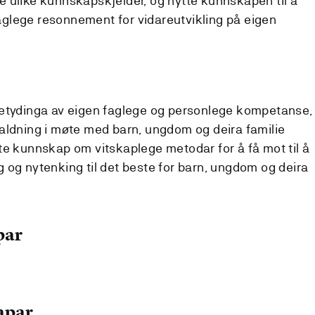
re ulike kunnskapskjelder, og nytte kunnskapen til å
aglege resonnement for vidareutvikling på eigen
tydinga av eigen faglege og personlege kompetanse,
 haldning i møte med barn, ungdom og deira familie
tte kunnskap om vitskaplege metodar for å få mot til å
g og nytenking til det beste for barn, ungdom og deira
par
apar