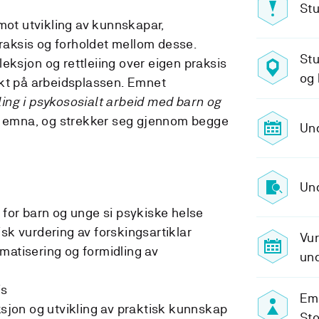
Stu
mot utvikling av kunnskapar,
praksis og forholdet mellom desse.
St
fleksjon og rettleiing over eigen praksis
og
ekt på arbeidsplassen. Emnet
ing i psykososialt arbeid med barn og
re emna, og strekker seg gjennom begge
Und
Und
 for barn og unge si psykiske helse
sk vurdering av forskingsartiklar
Vu
matisering og formidling av
un
is
Em
leksjon og utvikling av praktisk kunnskap
Sto