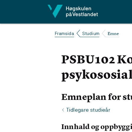
Hopp til innhald
Emne
Framsida
Studium
PSBU102 Ko
psykososial
Emneplan for st
Tidlegare studieår
Innhald og oppbygg