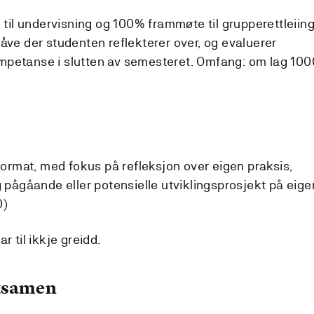
til undervisning og 100% frammøte til grupperettleiin
pgåve der studenten reflekterer over, og evaluerer
ompetanse i slutten av semesteret. Omfang: om lag 100
yformat, med fokus på refleksjon over eigen praksis,
g pågåande eller potensielle utviklingsprosjekt på eige
0)
r til ikkje greidd.
eksamen