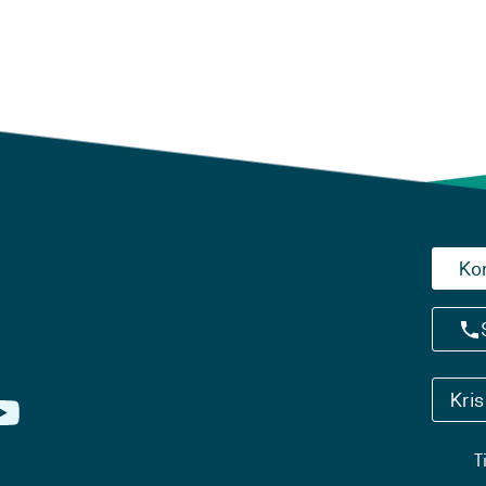
Ko
Kri
T