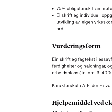
75% obligatorisk frammøte 
Ei skriftleg individuell op
utvikling av, eigen yrkesk
ord.
Vurderingsform
Ein skriftleg fagtekst i essa
ferdigheiter og haldningar, o
arbeidsplass (Tal ord: 3-400
Karakterskala A-F, der F svara
Hjelpemiddel ved 