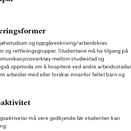
læringsformer
 sjølvstudium og oppgåveskriving/arbeidskrav.
r og rettleiingsgrupper. Studentane må ha tilgang på
kommunikasjonsverktøy mellom studiestad og
også oppmoda om å hospitere ved andre arbeidsstadar
som arbeider med eller forskar innanfor feltet barn og
aktivitet
ngsaktivetar må vere godkjende før studenten kan
ing: