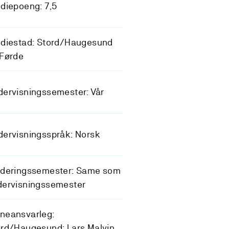
diepoeng: 7,5
udiestad: Stord/Haugesund
 Førde
ervisningssemester: Vår
ervisningsspråk: Norsk
rderingssemester: Same som
dervisningssemester
neansvarleg:
rd/Haugesund: Lars Malvin