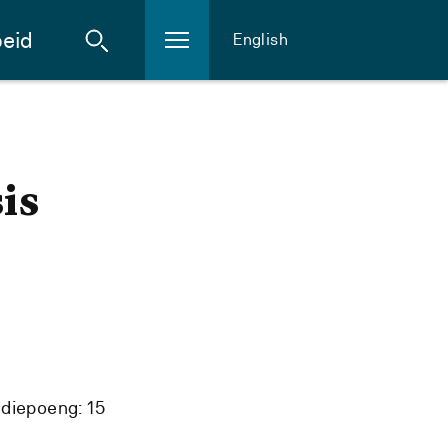
eid
English
is
diepoeng: 15