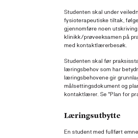
Studenten skal under veiled
fysioterapeutiske tiltak, føl
gjennomføre noen utskriving
klinikk/prøveeksamen på prak
med kontaktlærerbesøk.
Studenten skal før praksisst
læringsbehov som har betydni
læringsbehovene gir grunnlag
målsettingsdokument og plan
kontaktlærer. Se "Plan for pr
Læringsutbytte
En student med fullført emne