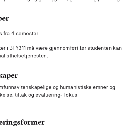
per
s fra 4.semester.
eter i BFY311 må være gjennomført før studenten kan
ialisthelsetjenesten.
kaper
mfunnsvitenskapelige og humanistiske emner og
else, tiltak og evaluering- fokus
læringsformer