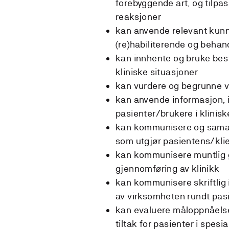
forebyggende art, og tilpas
reaksjoner
kan anvende relevant kunn
(re)habiliterende og behand
kan innhente og bruke best
kliniske situasjoner
kan vurdere og begrunne va
kan anvende informasjon, i
pasienter/brukere i klinisk
kan kommunisere og samar
som utgjør pasientens/klie
kan kommunisere muntlig 
gjennomføring av klinikk
kan kommunisere skriftlig 
av virksomheten rundt pas
kan evaluere måloppnåelse
tiltak for pasienter i spesi