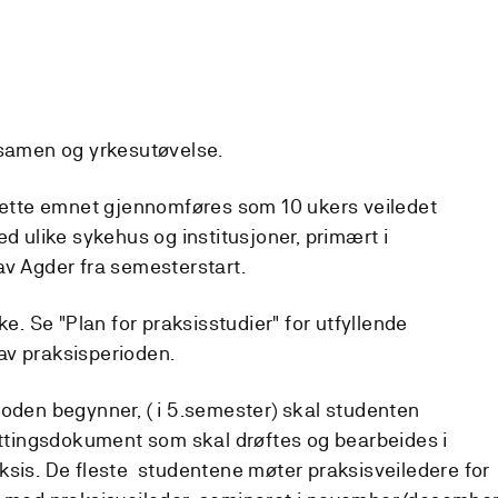
ksamen og yrkesutøvelse.
 dette emnet gjennomføres som 10 ukers veiledet
ed ulike sykehus og institusjoner, primært i
av Agder fra semesterstart.
ke. Se "Plan for praksisstudier" for utfyllende
av praksisperioden.
ioden begynner, ( i 5.semester) skal studenten
settingsdokument som skal drøftes og bearbeides i
ksis. De fleste studentene møter praksisveiledere for