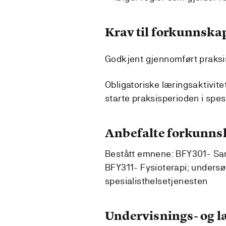
Krav til forkunnska
Godkjent gjennomført praksi
Obligatoriske læringsaktivit
starte praksisperioden i spes
Anbefalte forkunns
Bestått emnene: BFY301- Sa
BFY311- Fysioterapi; undersøk
spesialisthelsetjenesten
Undervisnings- og 