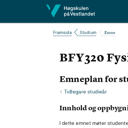
Hopp til innhald
Emne
Framsida
Studium
BFY320 Fysi
Emneplan for st
Tidlegare studieår
Innhold og oppbygn
I dette emnet møter studente