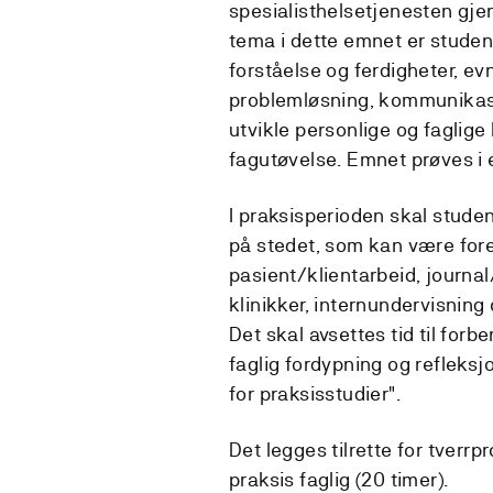
spesialisthelsetjenesten gje
tema i dette emnet er studen
forståelse og ferdigheter, evn
problemløsning, kommunikasj
utvikle personlige og faglige
fagutøvelse. Emnet prøves i 
I praksisperioden skal stude
på stedet, som kan være for
pasient/klientarbeid, journa
klinikker, internundervisning
Det skal avsettes tid til forb
faglig fordypning og refleksj
for praksisstudier".
Det legges tilrette for tverr
praksis faglig (20 timer).