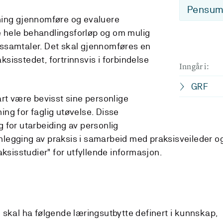
Pensum-
ning gjennomføre og evaluere
ge hele behandlingsforløp og om mulig
ssamtaler. Det skal gjennomføres en
sisstedet, fortrinnsvis i forbindelse
Inngår i:
GRF
art være bevisst sine personlige
ng for faglig utøvelse. Disse
 for utarbeiding av personlig
legging av praksis i samarbeid med praksisveileder o
aksisstudier" for utfyllende informasjon.
 skal ha følgende læringsutbytte definert i kunnskap,