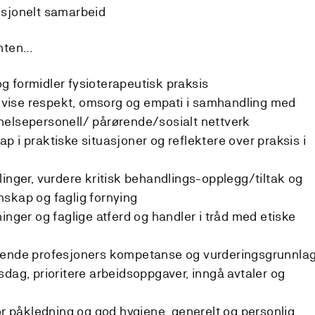
ofesjonelt samarbeid
ten...
 formidler fysioterapeutisk praksis
og vise respekt, omsorg og empati i samhandling med
helsepersonell/ pårørende/sosialt nettverk
 i praktiske situasjoner og reflektere over praksis i
linger, vurdere kritisk behandlings-opplegg/tiltak og
skap og faglig fornying
inger og faglige atferd og handler i tråd med etiske
dende profesjoners kompetanse og vurderingsgrunnla
sdag, prioritere arbeidsoppgaver, inngå avtaler og
or påkledning og god hygiene, generelt og personlig