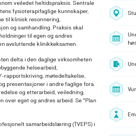
nnom veiledet heltidspraksis. Sentrale
tens fysioterapifaglige kunnskaper,
Stu
e til klinisk resonnering,
on og samhandling. Praksis skal
Und
 holdninger til egen og andres
høs
en avsluttende klinikkeksamen.
nten delta i den daglige virksomheten
Und
ebyggende helsearbeid,
l/-rapportskriving, møtedeltakelse,
 og presentasjoner i andre faglige fora.
Vur
eredelse og etterarbeid, veiledning,
on over eget og andres arbeid. Se "Plan
Emn
profesjonelt samarbeidslæring (TVEPS) i