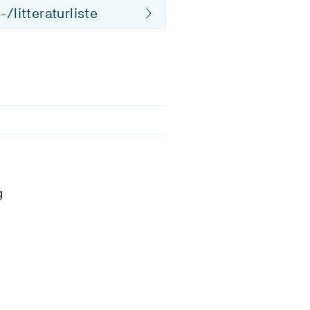
/litteraturliste
g