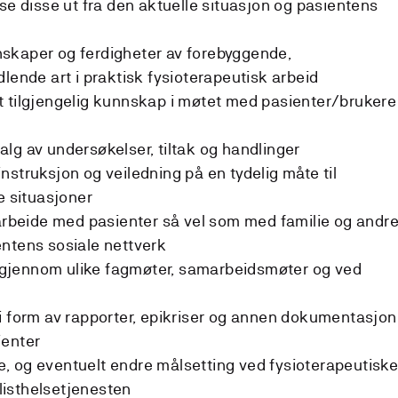
se disse ut fra den aktuelle situasjon og pasientens
skaper og ferdigheter av forebyggende,
lende art i praktisk fysioterapeutisk arbeid
 tilgjengelig kunnskap i møtet med pasienter/brukere 
lg av undersøkelser, tiltak og handlinger
nstruksjon og veiledning på en tydelig måte til
e situasjoner
beide med pasienter så vel som med familie og andr
ntens sosiale nettverk
gjennom ulike fagmøter, samarbeidsmøter og ved
i form av rapporter, epikriser og annen dokumentasjon
ienter
, og eventuelt endre målsetting ved fysioterapeutisk
alisthelsetjenesten