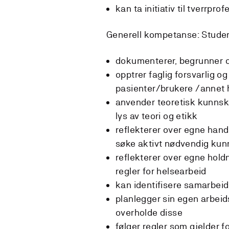
kan ta initiativ til tverrpr
Generell kompetanse: Studen
dokumenterer, begrunner og
opptrer faglig forsvarlig 
pasienter/brukere /annet 
anvender teoretisk kunnskap
lys av teori og etikk
reflekterer over egne hand
søke aktivt nødvendig kunn
reflekterer over egne holdn
regler for helsearbeid
kan identifisere samarbei
planlegger sin egen arbeid
overholde disse
følger regler som gjelder f