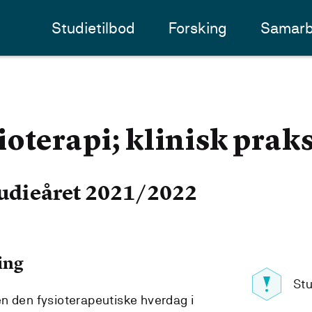
Studietilbod
Forsking
Samarb
oterapi; klinisk praks
udieåret 2021/2022
ing
Stu
n den fysioterapeutiske hverdag i