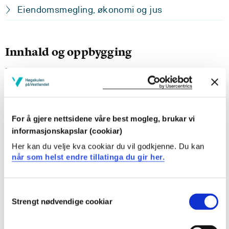
Eiendomsmegling, økonomi og jus
Innhald og oppbygging
Emnet dekkjer følgjande juridiske emne: familie- og
arverett, bustadrett, forvaltningsrett, leige av
næringslokale, panterett, økonomisk kriminalitet og
erstatningsrett.
For å gjere nettsidene våre best mogleg, brukar vi
informasjonskapslar (cookiar)
Læringsutbytte
Her kan du velje kva cookiar du vil godkjenne. Du kan
når som helst endre tillatinga du gir her.
Kunnskapar:
Studenten skal vise ei oversikt og forståelse for dei
Consent
rettslege reglane som er relevante innefor dei ulike
Strengt nødvendige cookiar
Selection
temaene.