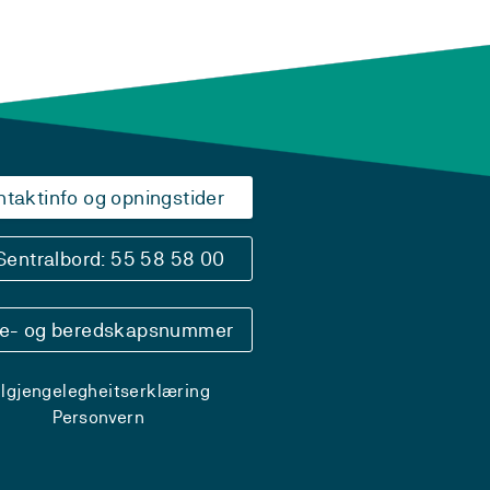
ntaktinfo og opningstider
Sentralbord: 55 58 58 00
se- og beredskapsnummer
ilgjengelegheitserklæring
Personvern