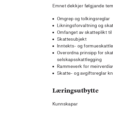
Emnet dekkjer følgjande tem
Omgrep og tolkingsreglar
Likningsforvaltning og ska
Omfanget av skatteplikt ti
Skattesubjekt
Inntekts- og formueskattl
Overordna prinsipp for ska
selskapsskattlegging
Rammeverk for meirverdiav
Skatte- og avgiftsreglar kn
Læringsutbytte
Kunnskapar