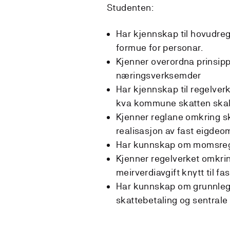
Studenten:
Har kjennskap til hovudreg
formue for personar.
Kjenner overordna prinsipp
næringsverksemder
Har kjennskap til regelverke
kva kommune skatten skal b
Kjenner reglane omkring sk
realisasjon av fast eigdeo
Har kunnskap om momsreg
Kjenner regelverket omkring 
meirverdiavgift knytt til f
Har kunnskap om grunnlegg
skattebetaling og sentrale r