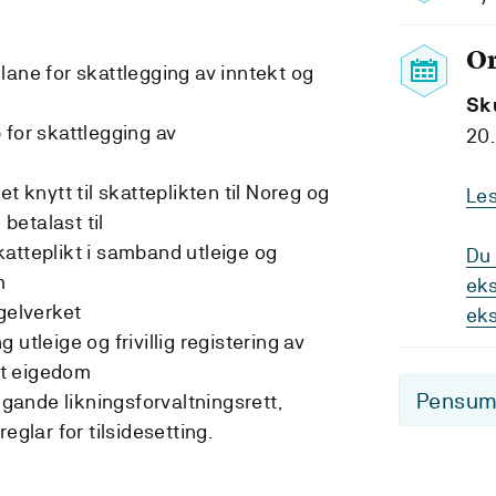
O
lane for skattlegging av inntekt og
Sk
 for skattlegging av
20.
t knytt til skatteplikten til Noreg og
Le
etalast til
atteplikt i samband utleige og
Du 
m
eks
elverket
ek
utleige og frivillig registering av
ast eigedom
Pensum-
ande likningsforvaltningsrett,
eglar for tilsidesetting.