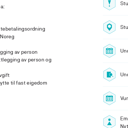
Stu
a:
Stu
ttebetalingsordning
l Noreg
Und
egging av person
ttlegging av person og
Und
gift
ytte til fast eigedom
Vur
Emn
Ny