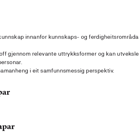
 kunnskap innanfor kunnskaps- og ferdigheitsrområda
toff gjennom relevante uttrykksformer og kan utveksle
ersonar.
 samanheng i eit samfunnsmessig perspektiv.
par
apar