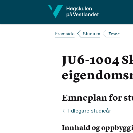
Hopp til innhald
Emne
Framsida
Studium
JU6-1004 Ska
eigendoms
Emneplan for st
Tidlegare studieår
Innhald og oppbygg