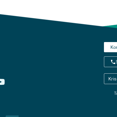
Ko
Kri
T