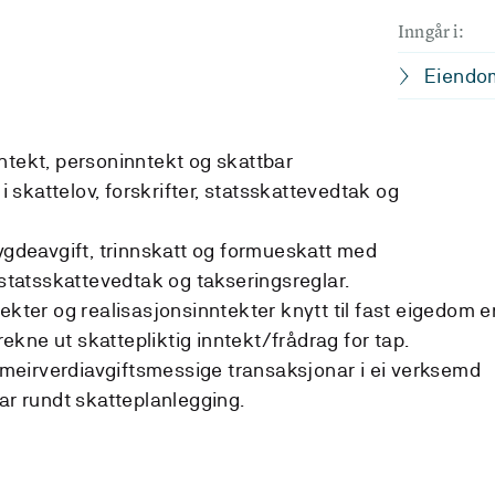
Inngår i:
Eiendom
ntekt, personinntekt og skattbar
skattelov, forskrifter, statsskattevedtak og
rygdeavgift, trinnskatt og formueskatt med
 statsskattevedtak og takseringsreglar.
ekter og realisasjonsinntekter knytt til fast eigedom e
 rekne ut skattepliktig inntekt/frådrag for tap.
eirverdiavgiftsmessige transaksjonar i ei verksemd
ar rundt skatteplanlegging.