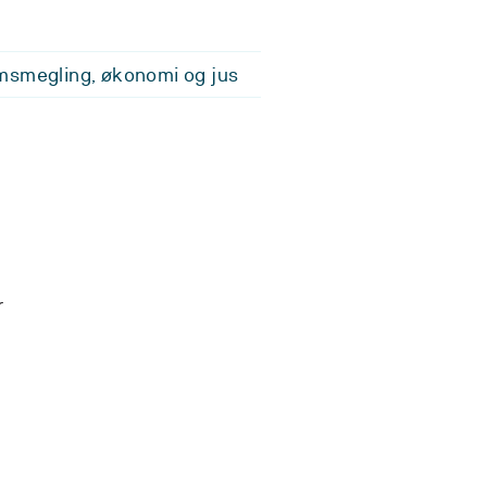
smegling, økonomi og jus
r