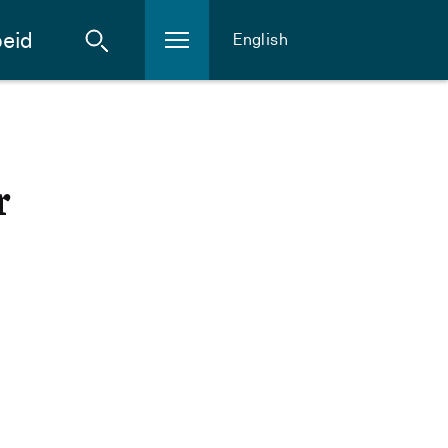
eid
English
r