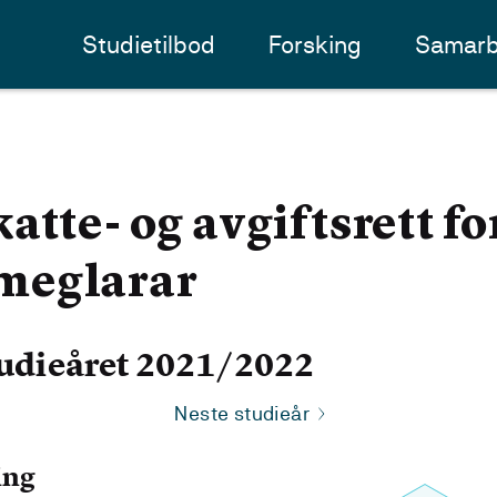
Studietilbod
Forsking
Samarb
tte- og avgiftsrett fo
meglarar
udieåret 2021/2022
Neste studieår
ing