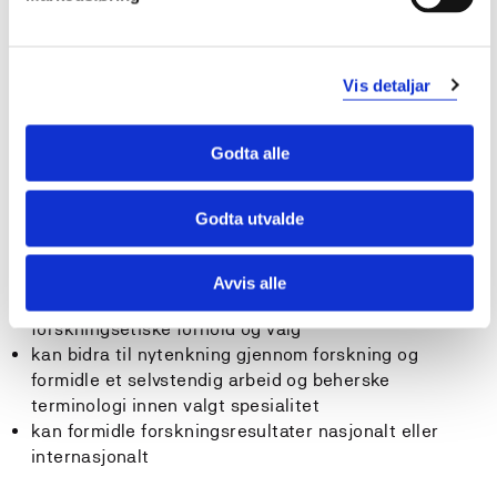
tiltak for kvalitetsforbedring
Generell kompetanse:
Vis detaljar
Studenten...
kan behandle kliniske problemstillinger og vise kritisk
Godta alle
anvendelse av forskningsprosessen
kan bruke selvstendig forskningsbasert litteratur og
Godta utvalde
teoretiske perspektiver
kan dokumentere og formidle forskningsresultater
både nasjonalt og internasjonalt
Avvis alle
har avansert refleksjonsnivå med tanke på relevante
forskningsetiske forhold og valg
kan bidra til nytenkning gjennom forskning og
formidle et selvstendig arbeid og beherske
terminologi innen valgt spesialitet
kan formidle forskningsresultater nasjonalt eller
internasjonalt