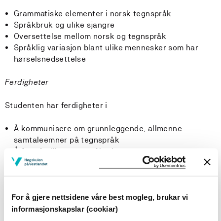
Grammatiske elementer i norsk tegnspråk
Språkbruk og ulike sjangre
Oversettelse mellom norsk og tegnspråk
Språklig variasjon blant ulike mennesker som har
hørselsnedsettelse
Ferdigheter
Studenten har ferdigheter i
Å kommunisere om grunnleggende, allmenne
samtaleemner på tegnspråk
Å forstå ulike tegnspråktekster om
forskjellige temaer, fortalt av ulike språkmodeller
Adekvat bruk av non-manuelle deler,
og setningsmarkører i tegnspråk
Konsekutiv oversettelse mellom skriftlig norsk og
For å gjere nettsidene våre best mogleg, brukar vi
tegnspråk
informasjonskapslar (cookiar)