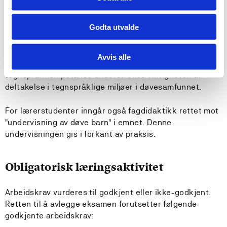
Arbeidsformer fra TST111 "Norsk Tegnspråk 1"
Godta utvalde
videreføres; Arbeid i plenum, i mindre grupper og
individuelt i språklaboratorium. Emnet er et
ferdighetsfag som krever mye praktisk språktrening og
Avvis alle
stor egeninnsats av studenten. For å oppnå tilstrekkelig
tegnspråkkompetanse understrekes viktigheten av
deltakelse i tegnspråklige miljøer i døvesamfunnet.
For lærerstudenter inngår også fagdidaktikk rettet mot
"undervisning av døve barn" i emnet. Denne
undervisningen gis i forkant av praksis.
Obligatorisk læringsaktivitet
Arbeidskrav vurderes til godkjent eller ikke-godkjent.
Retten til å avlegge eksamen forutsetter følgende
godkjente arbeidskrav: