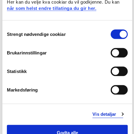
Her kan du velje kva cookiar du vil godkjenne. Du kan
Generell kompetanse
når som helst endre tillatinga du gir her.
Studenten har generell kompetanse i
Consent
Strengt nødvendige cookiar
Oppbygningen av tegnspråk
Selection
Tegnspråklig samhandling
Språkbruksregler i tegnspråk
Brukarinnstillingar
Krav til forkunnskaper
Statistikk
Ingen
Markedsføring
Anbefalte forkunnskaper
TST111
Vis detaljar
Undervisnings- og læringsformer
Godta alle