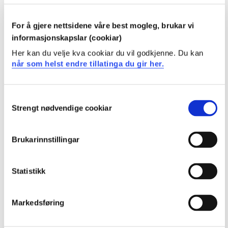
Generell kompetanse
For å gjere nettsidene våre best mogleg, brukar vi
Ved fullført emne er kandidaten i stand til å:
informasjonskapslar (cookiar)
Her kan du velje kva cookiar du vil godkjenne. Du kan
Planlegge, lede og gjennomføre kultur-prosjekt for
når som helst endre tillatinga du gir her.
barn og/eller unge, med bevegelse som del av
prosjektet.
Planlegge, lede og gjennomføre dramafaglig prosjekt
Consent
for barn og unge, i skolehverdag, hvor bevegelse og
Strengt nødvendige cookiar
Selection
kreativ bruk av dans er del av prosjektet.
Brukarinnstillingar
Krav til forkunnskaper
Ingen
Statistikk
Anbefalte forkunnskaper
Markedsføring
Erfaring fra fysisk aktivitet, som dans, sport/idrett,