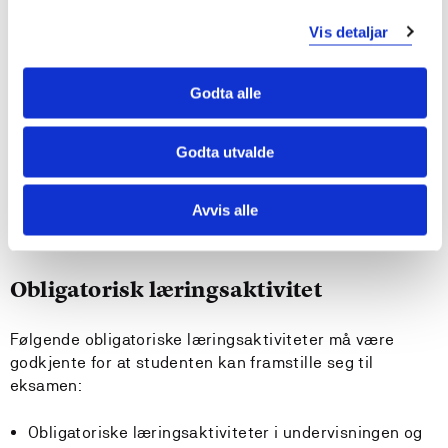
og/eller andre fysiske kroppskulturer. Erfaring med
drama. Erfaring med musikk. Erfaring fra kreative
Vis detaljar
prosjekter for og med barn og/eller unge personer.
Godta alle
Undervisnings- og læringsformer
Godta utvalde
Praktisk-metodisk arbeid med kreativ
bevegelsesarbeid, scenisk formidling, forelesninger,
veiledning, studentstyrt undervisning og
Avvis alle
oppgaveskriving.
Obligatorisk læringsaktivitet
Følgende obligatoriske læringsaktiviteter må være
godkjente for at studenten kan framstille seg til
eksamen:
Obligatoriske læringsaktiviteter i undervisningen og