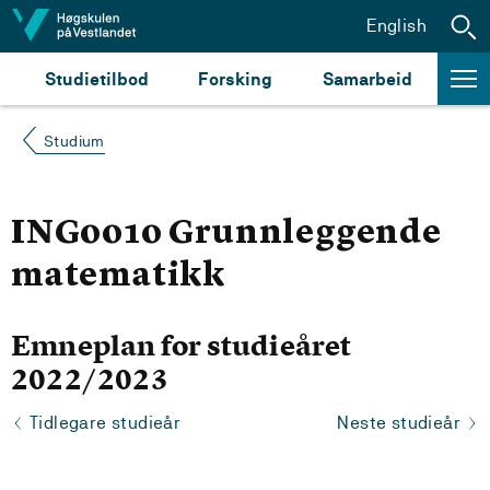
Hopp til innhald
English
Studietilbod
Forsking
Samarbeid
Studium
ING0010 Grunnleggende
matematikk
Emneplan for studieåret
2022/2023
Tidlegare studieår
Neste studieår