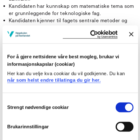
Kandidaten har kunnskap om matematiske tema som
er grunnleggende for teknologiske fag.
Kandidaten kjenner til fagets sentrale metoder og
kan definere og forklare de viktigste begrepene
geometri, algebra, funksjoner og differensialligninger
Kandidaten kjenner til fagets sentrale metoder
relatert til kombinatorikk og sannsynlighetsregning
og kan definere og forklare disse.
For å gjere nettsidene våre best mogleg, brukar vi
Kandidaten har grunnleggende kunnskap om bruk av
informasjonskapslar (cookiar)
digitale verktøy til beregninger og visualisering.
Her kan du velje kva cookiar du vil godkjenne. Du kan
når som helst endre tillatinga du gir her.
Ferdigheter
Kandidaten har solide regneferdigheter i algebra og
Consent
det generelle grunnlaget i matematikk til å kunne
Strengt nødvendige cookiar
Selection
fortsette på ingeniørutdanning eller integrert master
i teknologi.
Brukarinnstillingar
Kandidaten kan løse problemer innenfor
hovedområdene geometri, algebra, funksjoner,