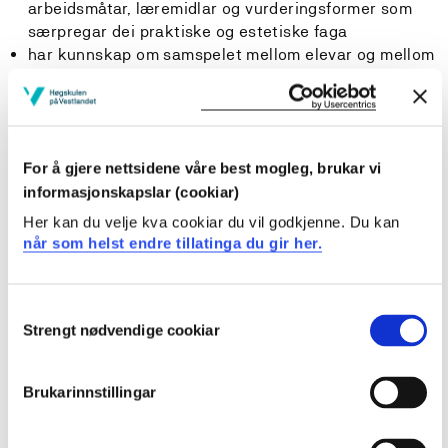
arbeidsmåtar, læremidlar og vurderingsformer som
særpregar dei praktiske og estetiske faga
har kunnskap om samspelet mellom elevar og mellom
elev og lærar, om skuleleiing, klasseleiing,
teamarbeid og skule-heimsamarbeid
har kunnskap om læraren sin rolle som
kulturformidlar
For å gjere nettsidene våre best mogleg, brukar vi
informasjonskapslar (cookiar)
Ferdigheiter
Her kan du velje kva cookiar du vil godkjenne. Du kan
Studenten
når som helst endre tillatinga du gir her.
kan aleine og saman med andre planlegge,
gjennomføre og vurdere undervisning i det praktiske
Consent
Strengt nødvendige cookiar
og estetiske faget, i tverrfagleg arbeid og utvikling av
Selection
læringsmiljø
kan legge til rette for utvikling av elevane sine
Brukarinnstillingar
grunnleggande ferdigheiter i arbeidet med dei
praktiske og estetiske faga