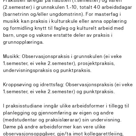
Praksisen føregår på hausten (1.semester) og våren
(2.semester) i grunnskulen 1.-10, totalt 40 arbeidsdagar
(barnetrinn og/eller ungdomstrinn). For masterfag i
musikk kan praksis i kulturskule eller anna opplæring
og formidling knytt til fagleg og kulturelt arbeid med
barn, unge og vaksne erstatte deler av praksis i
grunnopplæringa.
Musikk: Observasjonspraksis i grunnskulen (ei veke
1.semester, ei veke 2.semester), prosjektpraksis,
undervisningspraksis og punktpraksis.
Kroppsøving og idrettsfag: Observasjonspraksis (ei veke
1.semester, ei veke 2.semester) og punktpraksis.
I praksisstudiane inngår ulike arbeidsformer i tillegg til
planlegging og gjennomføring av eigen og andre
(medstudentar og praksislærarar) sin undervisning.
Døme på andre arbeidsformer kan vere ulike
observasjonsoppgåver, gje/ta imot kollegarettleiing,