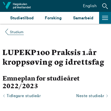
Hopp til innhald
English
Studietilbod
Forsking
Samarbeid
Studium
LUPEKP100 Praksis 1.år
kroppsøving og idrettsfag
Emneplan for studieåret
2022/2023
Tidlegare studieår
Neste studieår