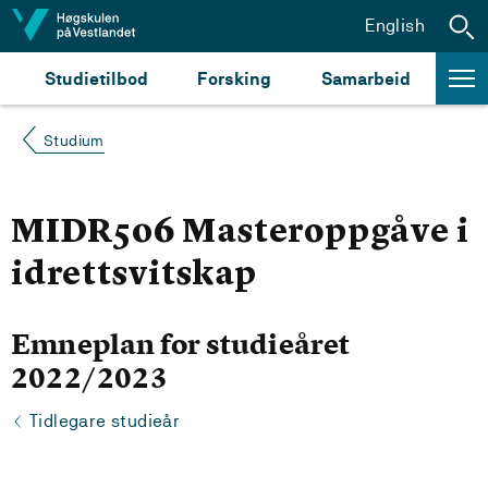
Hopp til innhald
English
Studietilbod
Forsking
Samarbeid
Studium
MIDR506 Masteroppgåve i
idrettsvitskap
Emneplan for studieåret
2022/2023
Tidlegare studieår