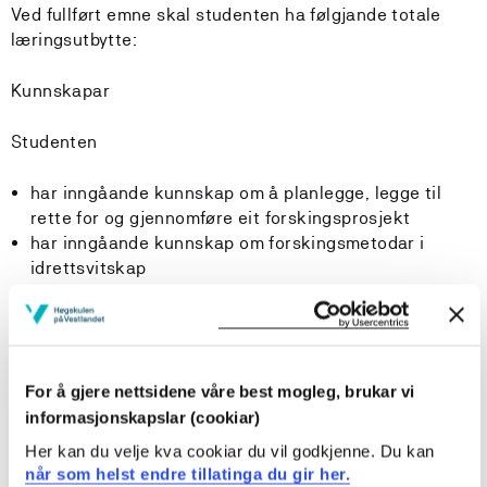
Ved fullført emne skal studenten ha følgjande totale
læringsutbytte:
Kunnskapar
Studenten
har inngåande kunnskap om å planlegge, legge til
rette for og gjennomføre eit forskingsprosjekt
har inngåande kunnskap om forskingsmetodar i
idrettsvitskap
har avansert kunnskap om eit avgrensa
idrettsvitskapleg fagområde
Ferdigheiter
For å gjere nettsidene våre best mogleg, brukar vi
informasjonskapslar (cookiar)
Studenten
Her kan du velje kva cookiar du vil godkjenne. Du kan
kan bruke relevante forskingsmetodar til innsamling
når som helst endre tillatinga du gir her.