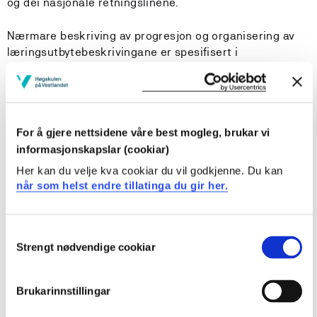
og dei nasjonale retningslinene.
Nærmare beskriving av progresjon og organisering av
læringsutbytebeskrivingane er spesifisert i
emneplanane.
Praksis i emnet er på tilsammen 30 dager og avvikles
hovedsaklig i vidaregående skole, yrkesfag.
For å gjere nettsidene våre best mogleg, brukar vi
informasjonskapslar (cookiar)
Læringsutbytte
Her kan du velje kva cookiar du vil godkjenne. Du kan
når som helst endre tillatinga du gir her.
Alle læringsutbyta frå rammeplanen og dei nasjonale
retningslinene vert handsama i emnet, men det vert lagt
særs vekt på desse:
Consent
Strengt nødvendige cookiar
Selection
Ferdigheiter
Brukarinnstillingar
Studenten: