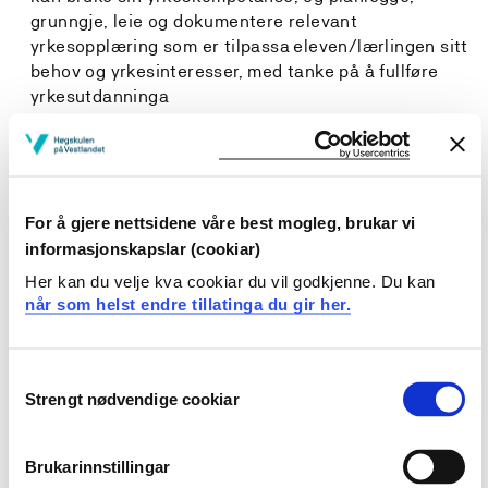
grunngje, leie og dokumentere relevant
yrkesopplæring som er tilpassa eleven/lærlingen sitt
behov og yrkesinteresser, med tanke på å fullføre
yrkesutdanninga
kan leie opplæring der elevar/lærlingar deltek i
planlegging, gjennomføring og vurderingsarbeid
kan leie læreprosessar som fremjar praktisk,
For å gjere nettsidene våre best mogleg, brukar vi
differensiert og tilpassa opplæring på mangfaldige og
teknologirike læringsarenaer
informasjonskapslar (cookiar)
kan byggje gode relasjonar og tilpasse opplæringa til
Her kan du velje kva cookiar du vil godkjenne. Du kan
eleven/lærlingen sine interesser, behov og
når som helst endre tillatinga du gir her.
utdanningsplanar
kan gjennomføre vurderingsarbeid i samsvar med
forskrifter, nyare forsking og utviklingsarbeid på
Consent
feltet
Strengt nødvendige cookiar
Selection
kan bruke relevante digitale læremiddel i opplæringa
kan gjere greie for, og vurdere sitt eige pedagogiske
Brukarinnstillingar
grunnsyn i samtale med praksislærar