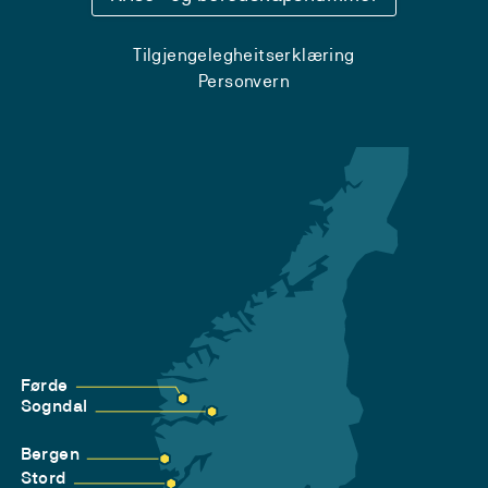
Tilgjengelegheitserklæring
Personvern
Førde
Sogndal
Bergen
Stord