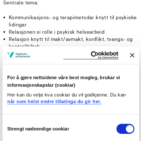
Sentrale tema:
Kommunikasjons- og terapimetodar knytt til psykiske
lidingar
Relasjonen si rolle i psykisk helsearbeid
Relasjon knytt til makt/avmakt, konflikt, tvangs- og
kontrolltiltak
Brukarperspektivet, autonomi, brukarmedverknad
Konfliktforståing
For å gjere nettsidene våre best mogleg, brukar vi
Læringsutbytte
informasjonskapslar (cookiar)
Her kan du velje kva cookiar du vil godkjenne. Du kan
Ein studenten med fullført emne har følgjande
når som helst endre tillatinga du gir her.
læringsutbytte definert i kunnskap, ferdigheiter og
generell kompetanse.
Consent
Kunnskap:
Strengt nødvendige cookiar
Selection
Studenten...