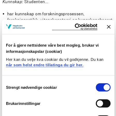
Kunnskap:
Studenten…
har kunnskap om forskningsprosessen,
forskningsetikk, vitenskapsteori og kunnskapsbasert
praksis som metode
har kunnskap om ulike forskningsmetodiske
tilnærminger innen helsefag
gjøre rede for egen profesjons oppgaver og
For å gjere nettsidene våre best mogleg, brukar vi
ansvarsområder knyttet til fagutvikling og forskning i
informasjonskapslar (cookiar)
et nasjonalt og internasjonalt perspektiv
Her kan du velje kva cookiar du vil godkjenne. Du kan
har bred kunnskap om forskningsetiske
når som helst endre tillatinga du gir her.
problemstillinger med vekt på informert samtykke,
taushetsbelagte data og etiske konsekvenser
har kunnskap om metoder for analysering av
Consent
kvantitative og kvalitative data
Strengt nødvendige cookiar
Selection
Ferdigheter:
Studenten…
Brukarinnstillingar
kan finne, kritisk vurdere forskningsbasert kunnskap
og refererer til informasjon og fagstoff i tråd med