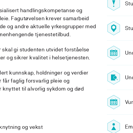
Stu
pesialisert handlingskompetanse og
leie. Fagutøvelsen krever samarbeid
de og andre aktuelle yrkesgrupper med
Stu
mmenhengende tjenestetilbud.
kal gi studenten utvidet forståelse
Un
er og sikrer kvalitet i helsetjenesten.
lert kunnskap, holdninger og verdier
Und
 får faglig forsvarlig pleie og
 knyttet til alvorlig sykdom og død
Vur
Emn
lknytning og vekst