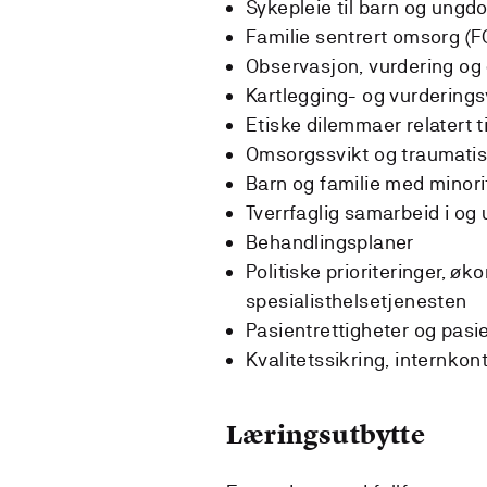
Sykepleie til barn og ungd
Familie sentrert omsorg (F
Observasjon, vurdering o
Kartlegging- og vurdering
Etiske dilemmaer relatert t
Omsorgssvikt og traumati
Barn og familie med minor
Tverrfaglig samarbeid i og 
Behandlingsplaner
Politiske prioriteringer, ø
spesialisthelsetjenesten
Pasientrettigheter og pasi
Kvalitetssikring, internkon
Læringsutbytte