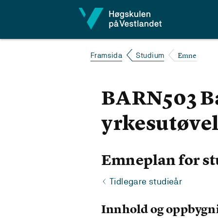
Hopp til innhald
Emne
Framsida
Studium
BARN503 Bar
yrkesutøve
Emneplan for st
Tidlegare studieår
Innhold og oppbygn