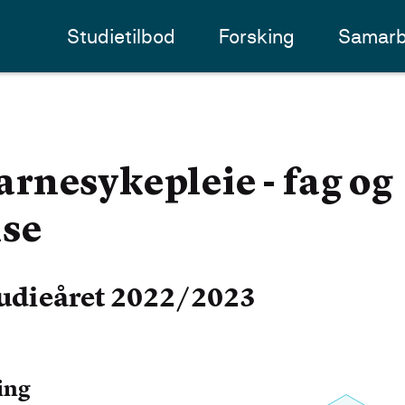
Studietilbod
Forsking
Samarb
nesykepleie - fag og
lse
udieåret 2022/2023
ing