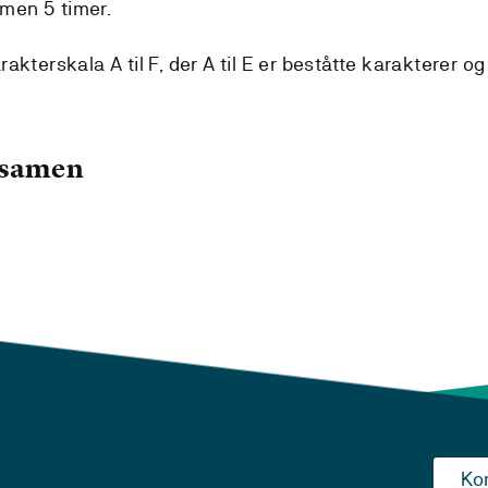
amen 5 timer.
kterskala A til F, der A til E er beståtte karakterer og
ksamen
Ko