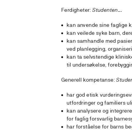
Ferdigheter:
Studenten...
kan anvende sine faglige k
kan veilede syke barn, de
kan samhandle med pasien
ved planlegging, organiseri
kan ta selvstendige klinis
til undersøkelse, forebygg
Generell kompetanse:
Studen
har god etisk vurderingsev
utfordringer og familiers u
kan analysere og integrer
for faglig forsvarlig barne
har forståelse for barns b