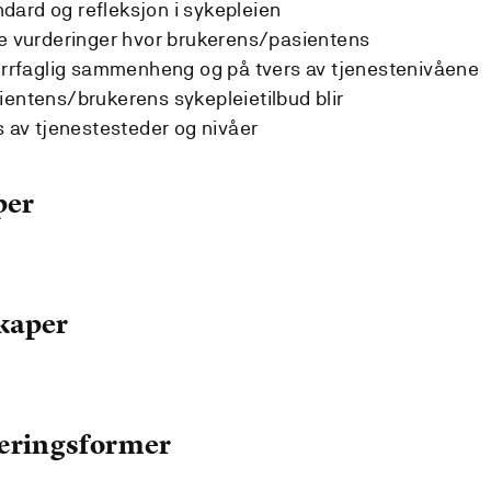
andard og refleksjon i sykepleien
ke vurderinger hvor brukerens/pasientens
verrfaglig sammenheng og på tvers av tjenestenivåene
ientens/brukerens sykepleietilbud blir
av tjenestesteder og nivåer
per
kaper
læringsformer