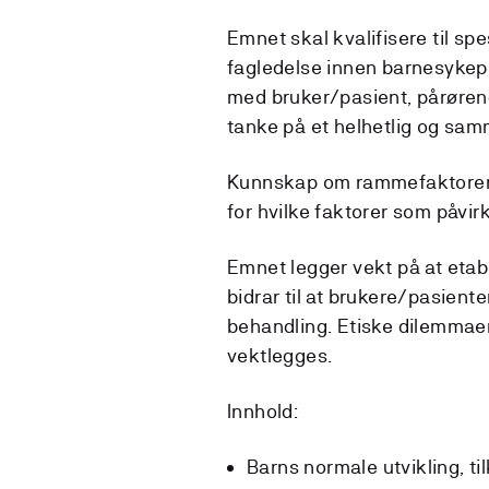
Emnet skal kvalifisere til s
fagledelse innen barnesykep
med bruker/pasient, pårøren
tanke på et helhetlig og sa
Kunnskap om rammefaktorer s
for hvilke faktorer som påvirk
Emnet legger vekt på at etab
bidrar til at brukere/pasienter
behandling. Etiske dilemmaer
vektlegges.
Innhold:
Barns normale utvikling, ti