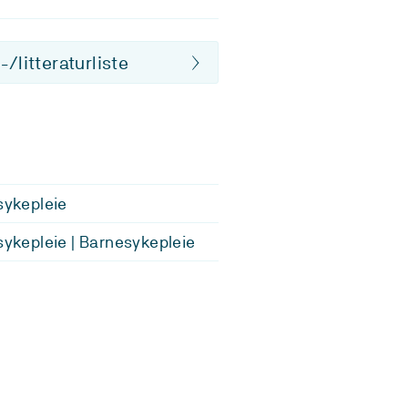
/litteraturliste
 sykepleie
 sykepleie | Barnesykepleie