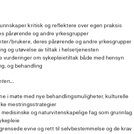
unnskaper kritisk og reflektere over egen praksis
res pårørende og andre yrkesgrupper
ter/brukere, deres pårørende og andre yrkesgrupper
ng og utøvelse av tiltak i helsetjenesten
ke vurderinger om sykepleietiltak både med hensyn
ing, og behandling
ten...
ne i møte med nye behandlingsmuligheter, kulturelle
like mestringsstrategier
e medisinske og naturvitenskapelige fag som grunnlag
sykepleie
egrensede evne og rett til selvbestemmelse og de krav