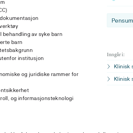
om
CC)
g dokumentasjon
Pensum-
sverktøy
il behandling av syke barn
serte barn
itetsbakgrunn
Inngår i:
utenfor institusjon
Klinisk
konomiske og juridiske rammer for
Klinisk
entsikkerhet
troll, og informasjonsteknologi