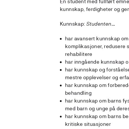
En student med fullført emne 
kunnskap, ferdigheter og ge
Kunnskap:
Studenten...
har avansert kunnskap om 
komplikasjoner, redusere s
rehabilitere
har inngående kunnskap om
har kunnskap og forståelse
mestre opplevelser og erf
har kunnskap om forberedel
behandling
har kunnskap om barns fysi
med barn og unge på dere
har kunnskap om barns be
kritiske situasjoner