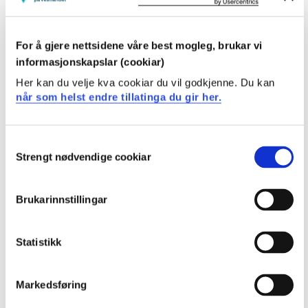
Ferdigheter:
Studenten...
For å gjere nettsidene våre best mogleg, brukar vi
kan utforme og bruke en litteraturoversikt for å
informasjonskapslar (cookiar)
identifisere kunnskapshull.
Her kan du velje kva cookiar du vil godkjenne. Du kan
kan utvikle forskbar(e) problemstilling(er) for
når som helst endre tillatinga du gir her.
fagfeltet, argumentere for og bruke relevante
forskningsmetodiske tilnærminger og
forskningsdesign, basert på eksisterende
Consent
kunnskapshull i forskningen.
Strengt nødvendige cookiar
Selection
kan utarbeide en prosjektplan som tilfredsstiller
formelle krav for masteroppgaven.
Brukarinnstillingar
Generell kompetanse:
Studenten...
Statistikk
kan velge og begrunne relevant metodisk tilnærming
for en konkret problemstilling.
kan identifisere og vurdere etiske aspekter i
Markedsføring
forsknings- og kvalitetsforbedringsprosjekter.