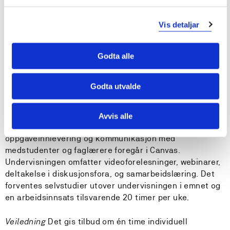
kan beskrive hvordan etiske problemstillinger bør
håndteres..
Vis detaljar
Krav til forkunnskaper
Godta alle
Bestått MAMETKP Vitenskapsteori, etikk og metode.
Godta utvalde
Undervisnings- og læringsformer
Avvis alle
Emnet er nettbasert. Undervisning, seminarer,
oppgaveinnlevering og kommunikasjon med
medstudenter og faglærere foregår i Canvas.
Undervisningen omfatter videoforelesninger, webinarer,
deltakelse i diskusjonsfora, og samarbeidslæring. Det
forventes selvstudier utover undervisningen i emnet og
en arbeidsinnsats tilsvarende 20 timer per uke.
Veiledning
Det gis tilbud om én time individuell