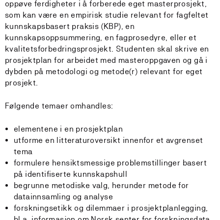
oppøve ferdigheter i å forberede eget masterprosjekt,
som kan være en empirisk studie relevant for fagfeltet
kunnskapsbasert praksis (KBP), en
kunnskapsoppsummering, en fagprosedyre, eller et
kvalitetsforbedringsprosjekt. Studenten skal skrive en
prosjektplan for arbeidet med masteroppgaven og gå i
dybden på metodologi og metode(r) relevant for eget
prosjekt.
Følgende temaer omhandles:
elementene i en prosjektplan
utforme en litteraturoversikt innenfor et avgrenset
tema
formulere hensiktsmessige problemstillinger basert
på identifiserte kunnskapshull
begrunne metodiske valg, herunder metode for
datainnsamling og analyse
forskningsetikk og dilemmaer i prosjektplanlegging,
bl.a. informasjon om Norsk senter for forskningsdata