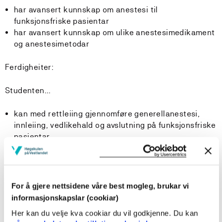
har avansert kunnskap om anestesi til
funksjonsfriske pasientar
har avansert kunnskap om ulike anestesimedikament
og anestesimetodar
Ferdigheiter:
Studenten…
kan med rettleiing gjennomføre generellanestesi,
innleiing, vedlikehald og avslutning på funksjonsfriske
pasientar
kan overvake funksjonsfriske pasientar i regional og
lokal anestesi og vurdere og handtere
komplikasjonar
kan bruke relevante metodar i gjennomføring av
For å gjere nettsidene våre best mogleg, brukar vi
systematisk klinisk undersøking og i rettleiing
informasjonskapslar (cookiar)
observere, monitorere og vurdere pasienten, samt
Her kan du velje kva cookiar du vil godkjenne. Du kan
foreslå nødvendige tiltak i gjennomføring av anestesi