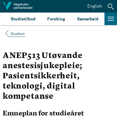
Hopp til innhald
English
Studietilbod
Forsking
Samarbeid
Studium
ANEP513 Utøvande
anestesisjukepleie;
Pasientsikkerheit,
teknologi, digital
kompetanse
Emneplan for studieåret