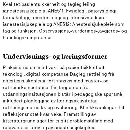
Kvalitet pasientsikkerheit og fagleg leiing
ianestesisjukepleia, ANE511: Fysiologi, patofysiologi,
farmakologi, anestesiologi og intensivmedisin
ianestesisjukepleia og ANE512: Anestesisjukepleie som
fag og funksjon. Observasjons,-vurderings-,avgjerds- og
handlingskompetanse
Undervisnings- og læringsformer
Praksisstudium med vekt på pasientsikkerheit,
teknologi, digital kompetanse Dagleg rettleiing frå
anestesisjukepleiar fortrinnsvis med master- og
rettleiarkompetanse. Ein fagperson frå
utdanningsinsitutsjonen bistår i pedagogiske spørsmål
inkludert planlegging av læringsaktivitetar,
rettleiingsmetodikk og evaluering. Klinikksamlingar. Eit
refleksjonsnotat kvar veke. Framstilling av
litteraturgrunnlaget for ei gitt problemstilling med
relevans for utøving av anestesisjukepleie.