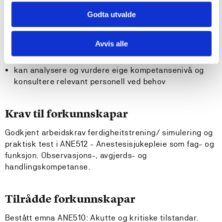
Studenten…
Godta utvalde
har spesialisert innsikt i funksjon, kontroll, bruk og
vedlikehald av avansert medisinsk utstyr innafor
Avvis alle
anestesi- og akuttmedisin for å kunne handtere avvik
og ivareta pasientsikkerheit
kan analysere og vurdere eige kompetansenivå og
konsultere relevant personell ved behov
Krav til forkunnskapar
Godkjent arbeidskrav ferdigheitstrening/ simulering og
praktisk test i ANE512 - Anestesisjukepleie som fag- og
funksjon. Observasjons-, avgjerds- og
handlingskompetanse.
Tilrådde forkunnskapar
Bestått emna ANE510: Akutte og kritiske tilstandar.