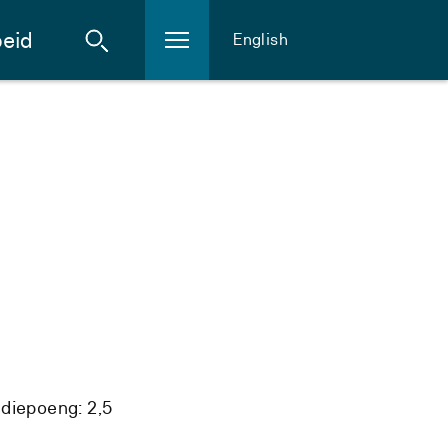
eid
English
diepoeng: 2,5