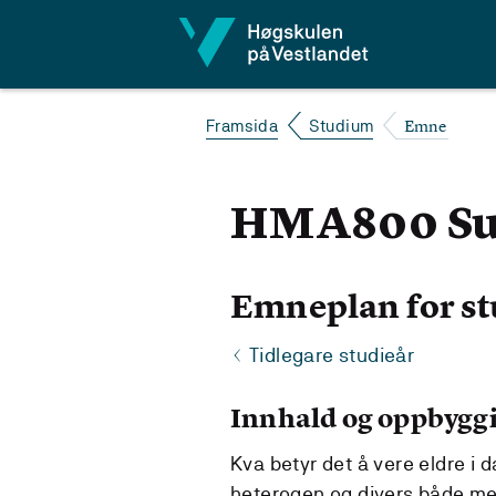
Hopp til innhald
Emne
Framsida
Studium
HMA800 Su
Emneplan for st
Tidlegare studieår
Innhald og oppbygg
Kva betyr det å vere eldre i 
heterogen og divers både me