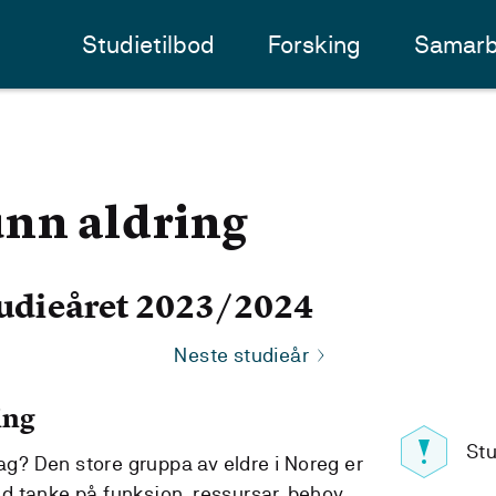
Studietilbod
Forsking
Samarb
nn aldring
udieåret 2023/2024
Neste studieår
ing
Stu
dag? Den store gruppa av eldre i Noreg er
d tanke på funksjon, ressursar, behov