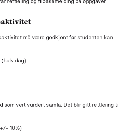
år rettleiing og tilbakemelding på oppgåver.
aktivitet
saktivitet må være godkjent før studenten kan
 (halv dag)
om vert vurdert samla. Det blir gitt rettleiing til
 +/- 10%)