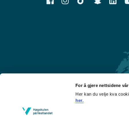
For å gjere nettsidene vå
Her kan du velje kva cook
Førde
her.
Sogndal
Bergen
Stord