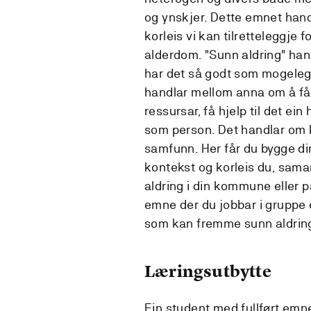
og ynskjer. Dette emnet hand
korleis vi kan tilretteleggje f
alderdom. "Sunn aldring" handl
har det så godt som mogeleg, 
handlar mellom anna om å få 
ressursar, få hjelp til det ein 
som person. Det handlar om k
samfunn. Her får du bygge di
kontekst og korleis du, sam
aldring i din kommune eller p
emne der du jobbar i gruppe o
som kan fremme sunn aldrin
Læringsutbytte
Ein student med fullført emne