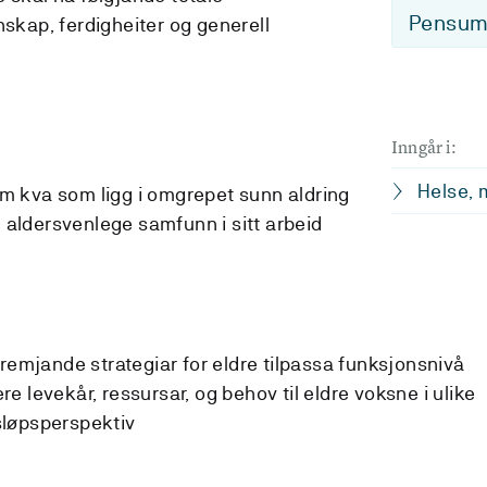
Pensum-
nskap, ferdigheiter og generell
Inngår i:
Helse, 
 kva som ligg i omgrepet sunn aldring
ldersvenlege samfunn i sitt arbeid
fremjande strategiar for eldre tilpassa funksjonsnivå
 levekår, ressursar, og behov til eldre voksne i ulike
vsløpsperspektiv