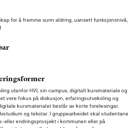
kap for å fremme sunn aldring, uansett funksjonsnivå
d
par
læringsformer
ling utanfor HVL sin campus, digitalt kursmateriale og
det vere fokus på diskusjon, erfaringsutveksling og
igitale kursmaterialet består av korte forelesingar,
ølvstudium og tekstar. I gruppearbeidet skal studentan
s-eller endringsprosjekt i kommunen eller på