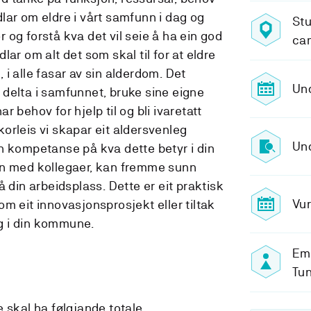
lar om eldre i vårt samfunn i dag og
Stu
or og forstå kva det vil seie å ha ein god
ca
ar om alt det som skal til for at eldre
i alle fasar av sin alderdom. Det
Und
delta i samfunnet, bruke sine eigne
har behov for hjelp til og bli ivaretatt
orleis vi skapar eit aldersvenleg
Und
n kompetanse på kva dette betyr i din
an med kollegaer, kan fremme sunn
å din arbeidsplass. Dette er eit praktisk
Vur
m eit innovasjonsprosjekt eller tiltak
g i din kommune.
Em
Tun
 skal ha følgjande totale