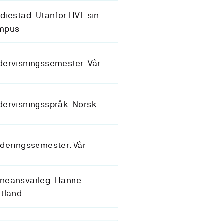
diestad: Utanfor HVL sin
mpus
ervisningssemester: Vår
ervisningsspråk: Norsk
deringssemester: Vår
neansvarleg: Hanne
tland