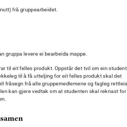
minutt) frå gruppearbeidet.
an gruppa levere ei bearbeida mappe.
ar til eit felles produkt. Oppstår det tvil om ein student
ekkeleg til å få utteljing for eit felles produkt skal det
uell fråsegn frå alle gruppemedlemene og fagleg rettlei
en kan gjere vedtak om at studenten skal reknast for
en.
eksamen