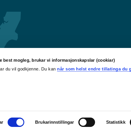
re best mogleg, brukar vi informasjonskapslar (cookiar)
iar du vil godkjenne. Du kan
når som helst endre tillatinga du g
ar
Brukarinnstillingar
Statistikk