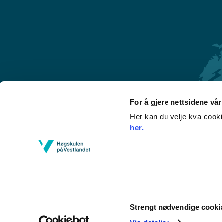
For å gjere nettsidene vå
Her kan du velje kva cook
Førde
her.
Sogndal
Bergen
Stord
Haugesund
Consent
Strengt nødvendige cooki
Selection