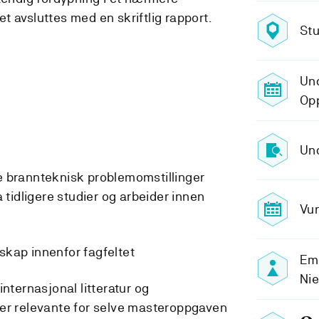
 avsluttes med en skriftlig rapport.
St
Un
Opp
Und
brannteknisk problemomstillinger
 tidligere studier og arbeider innen
Vur
ap innenfor fagfeltet
Emn
Ni
ternasjonal litteratur og
 er relevante for selve masteroppgaven