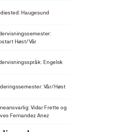
udiested: Haugesund
dervisningssemester:
start Høst/Vår
ervisningsspråk: Engelsk
deringssemester: Vår/Høst
eansvarlig: Vidar Frette og
eves Fernandez Anez