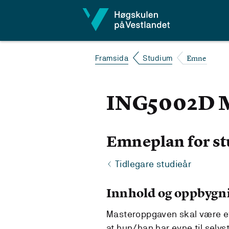
Hopp til innhald
Emne
Framsida
Studium
ING5002D M
Emneplan for st
Tidlegare studieår
Innhold og oppbygn
Masteroppgaven skal være et 
at hun/han har evne til selv