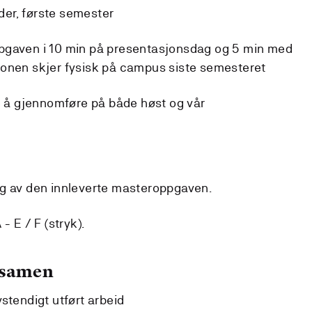
eder, første semester
pgaven i 10 min på presentasjonsdag og 5 min med
jonen skjer fysisk på campus siste semesteret
ge å gjennomføre på både høst og vår
ag av den innleverte masteroppgaven.
- E / F (stryk).
ksamen
stendigt utført arbeid