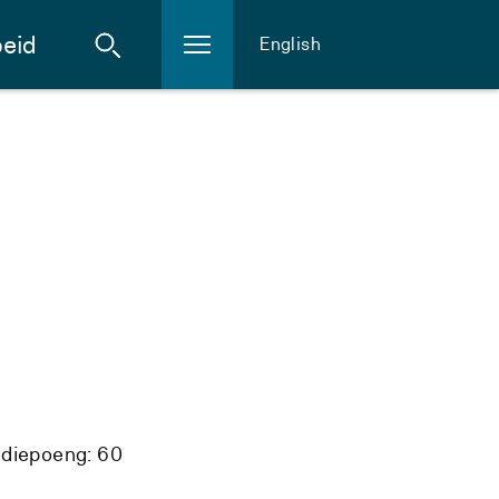
eid
English
udiepoeng: 60