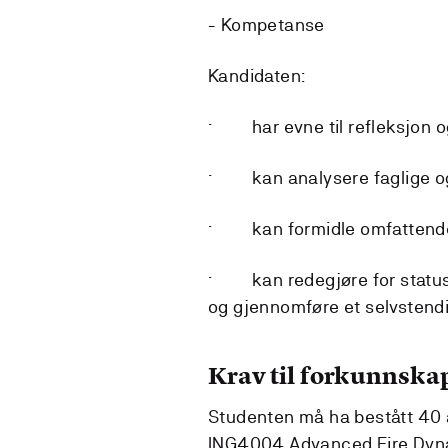
- Kompetanse
Kandidaten:
· har evne til refleksjon og
· kan analysere faglige og 
· kan formidle omfattende
· kan redegjøre for status 
og gjennomføre et selvstend
Krav til forkunnska
Studenten må ha bestått 40 a
ING4004 Advanced Fire Dynam