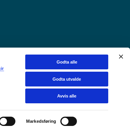
Godta alle
ir
Godta utvalde
Avvis alle
Markedsføring
Chat