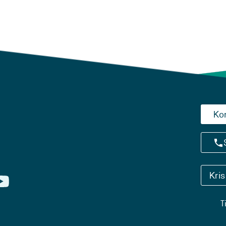
Ko
Kri
T