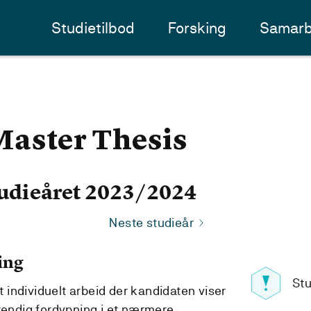
Studietilbod
Forsking
Samarb
aster Thesis
udieåret 2023/2024
Neste studieår
ing
St
individuelt arbeid der kandidaten viser
stendig fordypning i et nærmere