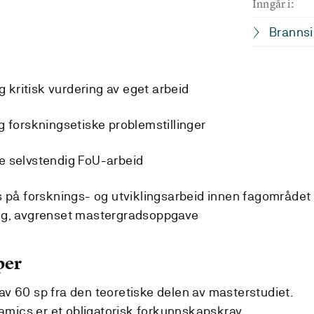
Inngår i:
Brannsi
 kritisk vurdering av eget arbeid
forskningsetiske problemstillinger
 selvstendig FoU-arbeid
på forsknings- og utviklingsarbeid innen fagområdet
ig, avgrenset mastergradsoppgave
per
v 60 sp fra den teoretiske delen av masterstudiet.
ics er et obligatorisk forkunnskapskrav.