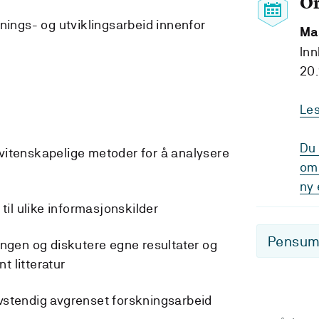
O
ings- og utviklingsarbeid innenfor
Ma
Inn
20.
Le
Du 
tenskapelige metoder for å analysere
om 
ny 
il ulike informasjonskilder
Pensum-
gen og diskutere egne resultater og
nt litteratur
tendig avgrenset forskningsarbeid