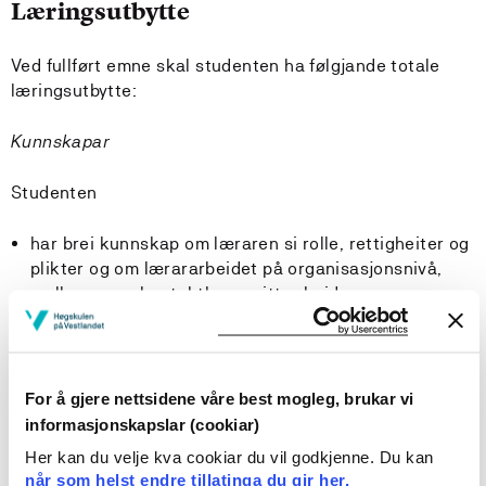
Læringsutbytte
Ved fullført emne skal studenten ha følgjande totale
læringsutbytte:
Kunnskapar
Studenten
har brei kunnskap om læraren si rolle, rettigheiter og
plikter og om lærararbeidet på organisasjonsnivå,
mellom anna kontaktlærar sitt arbeid og ansvar
har brei kunnskap om skulen som organisasjon og
samfunnsinstitusjon og lokale og nasjonale
kvalitetssystem
har brei kunnskap om forskings- og utviklingsarbeid i
For å gjere nettsidene våre best mogleg, brukar vi
skulen
informasjonskapslar (cookiar)
Her kan du velje kva cookiar du vil godkjenne. Du kan
Ferdigheiter
når som helst endre tillatinga du gir her.