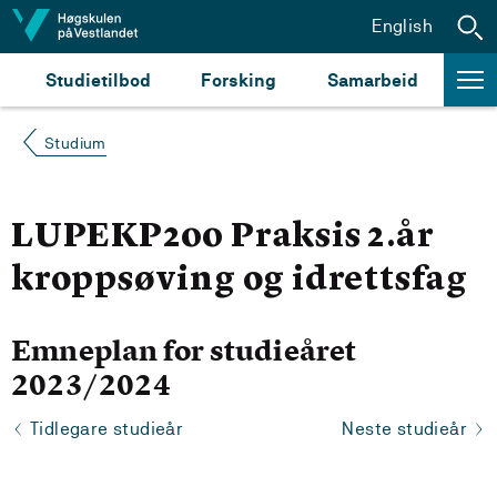
Hopp til innhald
English
Studietilbod
Forsking
Samarbeid
Studium
LUPEKP200 Praksis 2.år
kroppsøving og idrettsfag
Emneplan for studieåret
2023/2024
Tidlegare studieår
Neste studieår